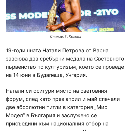
Снимки: Г. Колева
19-годишната Натали Петрова от Варна
завоюва два сребърни медала на Световното
първенство по културизъм, което се проведе
на 14 юни в Будапеща, Унгария.
Натали си осигури място на световния
форум, след като през април и май спечели
две абсолютни титли в категория „Мис
Модел“ в България и заслужено се
присъедини към националния отбор на