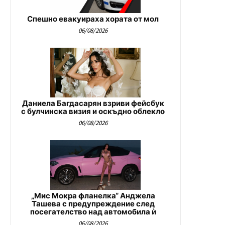
Спешно евакуираха хората от мол
06/08/2026
Даниела Багдасарян взриви фейсбук
с булчинска визия и оскъдно облекло
06/08/2026
„Мис Мокра фланелка“ Анджела
Ташева с предупреждение след
посегателство над автомобила ѝ
06/08/2026