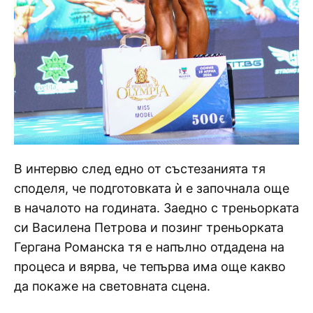
В интервю след едно от състезанията тя
споделя, че подготовката ѝ е започнала още
в началото на годината. Заедно с треньорката
си Василена Петрова и позинг треньорката
Гергана Романска тя е напълно отдадена на
процеса и вярва, че тепърва има още какво
да покаже на световната сцена.