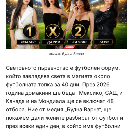
колаж: Будна Варна
Световното първенство е футболен форум,
който завладява света в магията около
футболната топка за 40 дни. През 2026
година домакини ще бъдат Мексико, САЩ и
Канада и на Мондиала ще се включат 48
отбора. Ние от медия „Будна Варна“, ще
покажем дали жените разбират от футбол и
през всеки един ден, в който има футболни