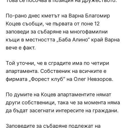
Това се посочва в позиция на дружеството.
По-рано днес кметът на Варна Благомир
Коцев съобщи, че първата от поне 12
заповеди за събаряне на многофамилни
къщи в местността „Баба Алино“ край Варна
вече е факт.
Той уточни, че в сградите има по четири
апартамента. Собственик на всичките е
фирмата „Форест клуб“ на Олег Невзоров.
По думите на Коцев апартаментите нямат
други собственици, така че за момента няма
да бъдат засегнати интересите на граждани.
Заповедите за събаряне подлежат на