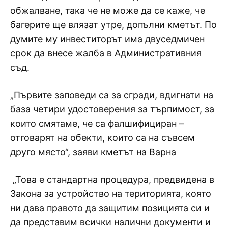
обжалване, така че не може да се каже, че
багерите ще влязат утре, допълни кметът. По
думите му инвеститорът има двуседмичен
срок да внесе жалба в Административния
съд.
„Първите заповеди са за сгради, вдигнати на
база четири удостоверения за търпимост, за
които смятаме, че са фалшифициран –
отговарят на обекти, които са на съвсем
друго място“, заяви кметът на Варна
„Това е стандартна процедура, предвидена в
Закона за устройство на територията, която
ни дава правото да защитим позицията си и
да представим всички налични документи и