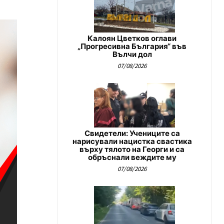
Калоян Цветков оглави
„Прогресивна България“ във
Вълчи дол
07/08/2026
Свидетели: Учениците са
нарисували нацистка свастика
върху тялото на Георги и са
обръснали веждите му
07/08/2026