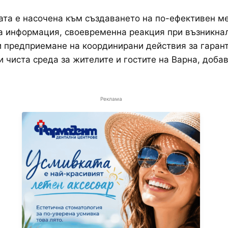
та е насочена към създаването на по-ефективен м
а информация, своевременна реакция при възникна
 предприемане на координирани действия за гаран
и чиста среда за жителите и гостите на Варна, доба
Реклама