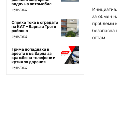
водач на автомобил
Инициатива
07/08/2026
за обмен н
Спряха тока в сградата
проблеми и
на КАТ – Варна и Трето
безопасна 
районно
07/08/2026
оттам.
Трима попаднаха в
ареста във Варна за
кражби на телефони и
кутия за дарения
07/08/2026