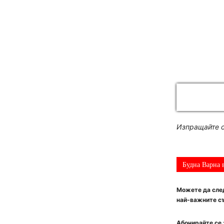
Изпращайте с
Будна Варна 
Можете да след
най-важните съ
Абонирайте се 