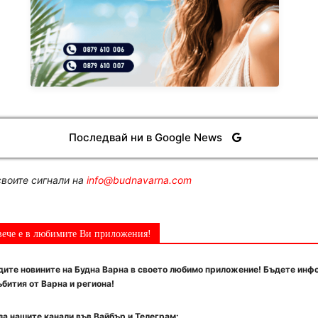
Последвай ни в Google News
воите сигнали на
info@budnavarna.com
вече е в любимите Ви приложения!
ите новините на Будна Варна в своето любимо приложение! Бъдете инф
бития от Варна и региона!
за нашите канали във Вайбър и Телеграм: