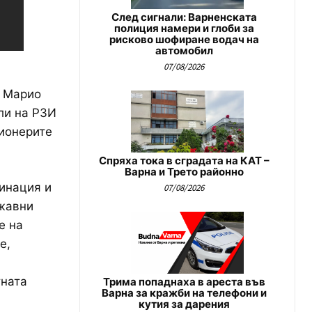
След сигнали: Варненската
полиция намери и глоби за
рисково шофиране водач на
автомобил
07/08/2026
а Марио
ли на РЗИ
сионерите
Спряха тока в сградата на КАТ –
Варна и Трето районно
инация и
07/08/2026
жавни
е на
е,
а
тната
Трима попаднаха в ареста във
Варна за кражби на телефони и
кутия за дарения