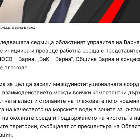
колаж: Будна Варна
следващата седмица областният управител на Варн
 инициира и проведе работна среща с представите
ИОСВ – Варна, „ВиК – Варна“, Община Варна и конце
е плажове.
а за цел да засили междуинституционалната коорд
и взаимодействието между всички компетентни дър
стната власт и стопаните на плажовете по отношени
а на качеството на морските води в зоните за къпан
 на околната среда и поддържането на чистотата н
те територии, съобщават от пресцентъра на Облас
ация.