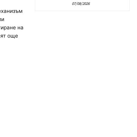
07/08/2026
еханизъм
ли
тиране на
вят още