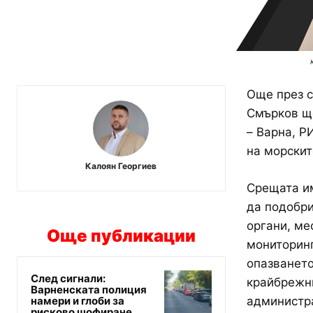
Още през 
Смърков ще
– Варна, Р
на морскит
Калоян Георгиев
Срещата им
да подобр
органи, ме
Още публикации
мониторинг
опазването
След сигнали:
крайбрежни
Варненската полиция
намери и глоби за
администр
рисково шофиране