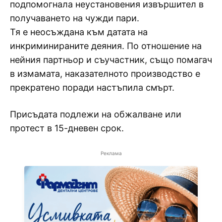
подпомогнала неустановения извършител в
получаването на чужди пари.
Тя е неосъждана към датата на
инкриминираните деяния. По отношение на
нейния партньор и съучастник, също помагач
в измамата, наказателното производство е
прекратено поради настъпила смърт.
Присъдата подлежи на обжалване или
протест в 15-дневен срок.
Реклама