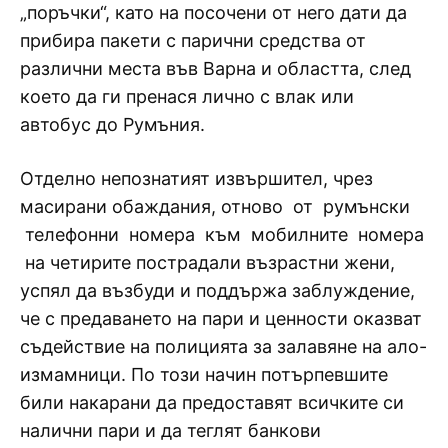
„поръчки“, като на посочени от него дати да
прибира пакети с парични средства от
различни места във Варна и областта, след
което да ги пренася лично с влак или
автобус до Румъния.
Отделно непознатият извършител, чрез
масирани обаждания, отново от румънски
телефонни номера към мобилните номера
на четирите пострадали възрастни жени,
успял да възбуди и поддържа заблуждение,
че с предаването на пари и ценности оказват
съдействие на полицията за залавяне на ало-
измамници. По този начин потърпевшите
били накарани да предоставят всичките си
налични пари и да теглят банкови