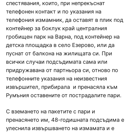
спестявания, които, при непрекъснат
телефонен контакт и по указания на
телефония измамник, да оставят в плик под
контейнер за боклук край централния
гробищен парк на Варна, под контейнер на
детска площадка в село Езерово, или да
пуснат от балкона на жилищата си. При
всички случаи подсъдимата сама или
придружавана от партньора си, отново по
телефонните указания на неизвестния
извършител, прибирала и пренасяла към
Румъния оставените от пострадалите пари.
С вземането на пакетите с пари и
пренасянето им, 48-годишната подсъдима е
улеснила извършването на измамата и е