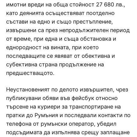
имотни вреди на обща стойност 27 680 лв.,
като деянията осъществяват поотделно
състави на едно и също престъпление,
извършени са през непродължителен период
от време, при една и съща обстановка и
еднородност на вината, при което
последващите се явяват от обективна и
субективна страна продължение на
предшестващото.
Неустановеният по делото извършител, чрез
публикувани обяви във фейсбук относно
търсене на куриери за транспортиране на
пратки до Румъния и последвали контакти по
телефона от румънски оператор, убедил
подсъдимата да изпълнява срещу заплащане