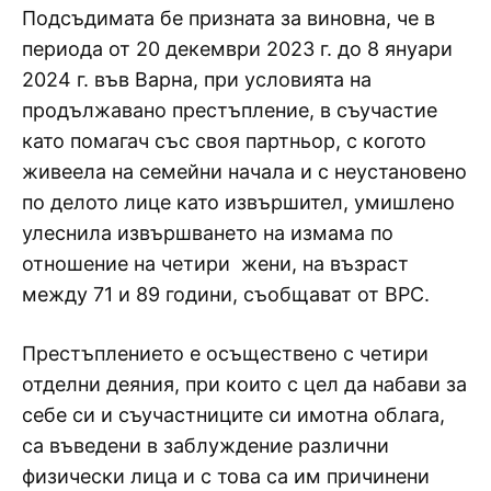
Подсъдимата бе призната за виновна, че в
периода от 20 декември 2023 г. до 8 януари
2024 г. във Варна, при условията на
продължавано престъпление, в съучастие
като помагач със своя партньор, с когото
живеела на семейни начала и с неустановено
по делото лице като извършител, умишлено
улеснила извършването на измама по
отношение на четири жени, на възраст
между 71 и 89 години, съобщават от ВРС.
Престъплението е осъществено с четири
отделни деяния, при които с цел да набави за
себе си и съучастниците си имотна облага,
са въведени в заблуждение различни
физически лица и с това са им причинени