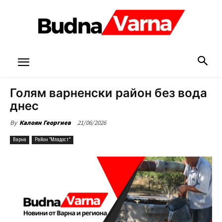
Голям варненски район без вода
днес
21/06/2026
By
Калоян Георгиев
Варна
Район "Младост"