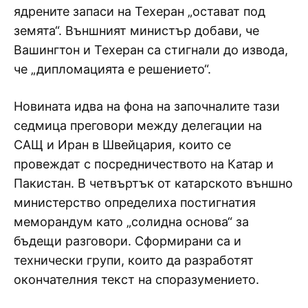
ядрените запаси на Техеран „остават под
земята“. Външният министър добави, че
Вашингтон и Техеран са стигнали до извода,
че „дипломацията е решението“.
Новината идва на фона на започналите тази
седмица преговори между делегации на
САЩ и Иран в Швейцария, които се
провеждат с посредничеството на Катар и
Пакистан. В четвъртък от катарското външно
министерство определиха постигнатия
меморандум като „солидна основа“ за
бъдещи разговори. Сформирани са и
технически групи, които да разработят
окончателния текст на споразумението.