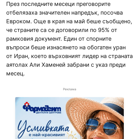
През последните месеци преговорите
отбелязаха значителен напредък, посочва
Евроком. Още в края на май беше съобщено,
че страните са се договорили по 95% от
рамковия документ. Един от спорните
въпроси беше изнасянето на обогатен уран
от Иран, което върховният лидер на страната
аятолах Али Хаменей забрани с указ преди
месец.
Реклама