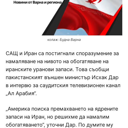
колаж: Будна Варна
САЩ и Иран са постигнали споразумение за
намаляване на нивото на обогатяване на
иранските уранови запаси. Това съобщи
пакистанският външен министър Исхак Дар
в интервю за саудитския телевизионен канал
„Ал Арабия“.
„Америка поиска премахването на ядрените
запаси на Иран, но решихме да намалим
обогатяването“, уточни Дар. По думите му