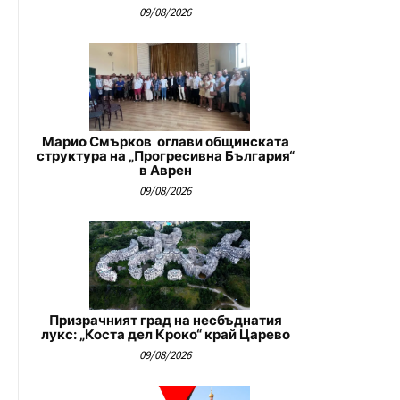
09/08/2026
Марио Смърков оглави общинската
структура на „Прогресивна България“
в Аврен
09/08/2026
Призрачният град на несбъднатия
лукс: „Коста дел Кроко“ край Царево
09/08/2026