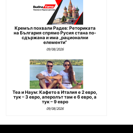
Кремъл похвали Радев: Реториката
на България спрямо Русия стана по-
сдържана и има „рационални
елементи“
09/08/2026
Теа и Наум: Кафето в Италия е 2 евро,
тук – 3 евро, аперолът там е 6 евро, а
тук – 9 евро
09/08/2026