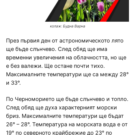
колаж: Будна Варна
През първия ден от астрономическото лято
ще бъде слънчево. След обяд ще има
временни увеличения на облачността, но ще
е без валежи. Ще остане почти тихо.
Максималните температури ще са между 28°
и 33°.
По Черноморието ще бъде слънчево и топло.
След обяд ще духа характерният морски
бриз. Максималните температури ще бъдат
26° – 28°. Температура на морската вода е от
19° по северното крайбрежие до 23° по