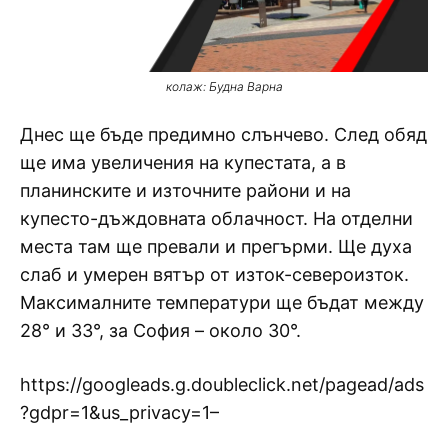
колаж: Будна Варна
Днес ще бъде предимно слънчево. След обяд
ще има увеличения на купестата, а в
планинските и източните райони и на
купесто-дъждовната облачност. На отделни
места там ще превали и прегърми. Ще духа
слаб и умерен вятър от изток-североизток.
Максималните температури ще бъдат между
28° и 33°, за София – около 30°.
https://googleads.g.doubleclick.net/pagead/ads
?gdpr=1&us_privacy=1–