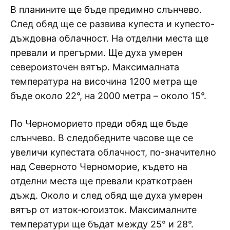
В планините ще бъде предимно слънчево.
След обяд ще се развива купеста и купесто-
дъждовна облачност. На отделни места ще
превали и прегърми. Ще духа умерен
североизточен вятър. Максималната
температура на височина 1200 метра ще
бъде около 22°, на 2000 метра – около 15°.
По Черноморието преди обяд ще бъде
слънчево. В следобедните часове ще се
увеличи купестата облачност, по-значително
над Северното Черноморие, където на
отделни места ще превали краткотраен
дъжд. Около и след обяд ще духа умерен
вятър от изток-югоизток. Максималните
температури ще бъдат между 25° и 28°.