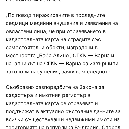
„По повод тиражираните в последните
седмици медийни внушения и изявления на
овластени лица, че при отразяването в
кадастралната карта на сградите със
самостоятелни обекти, изградени в
местността „Баба Алино“, СГКК — Варна и
началникът на СГКК — Варна са извършили
законови нарушения, заявявам следното:
Съобразно разпоредбите на Закона за
кадастъра и имотния регистър в
кадастралната карта се отразяват и
поддържат в актуално състояние данните за
всички съществуващи недвижими имоти на
територията на република България. Според