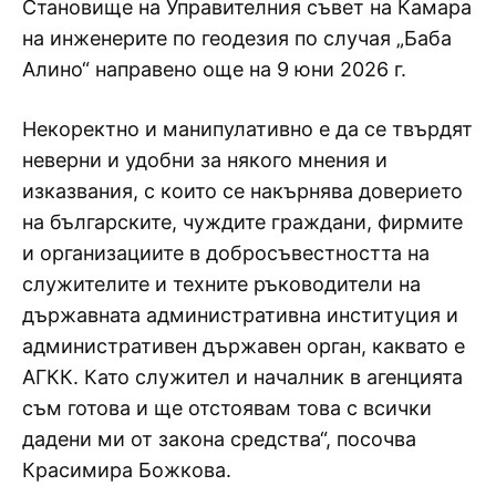
Становище на Управителния съвет на Камара
на инженерите по геодезия по случая „Баба
Алино“ направено още на 9 юни 2026 г.
Некоректно и манипулативно е да се твърдят
неверни и удобни за някого мнения и
изказвания, с които се накърнява доверието
на българските, чуждите граждани, фирмите
и организациите в добросъвестността на
служителите и техните ръководители на
държавната административна институция и
административен държавен орган, каквато е
АГКК. Като служител и началник в агенцията
съм готова и ще отстоявам това с всички
дадени ми от закона средства“, посочва
Красимира Божкова.