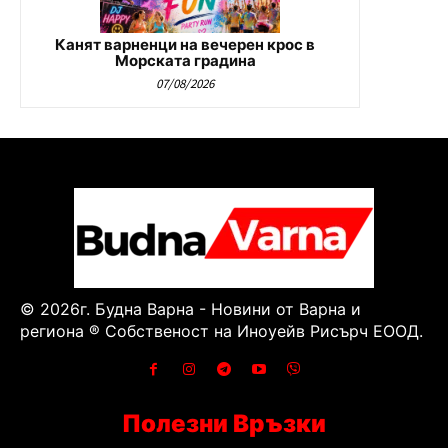
Канят варненци на вечерен крос в
Морската градина
07/08/2026
© 2026г. Будна Варна - Новини от Варна и
региона ® Собственост на Иноуейв Рисърч ЕООД.
Полезни Връзки