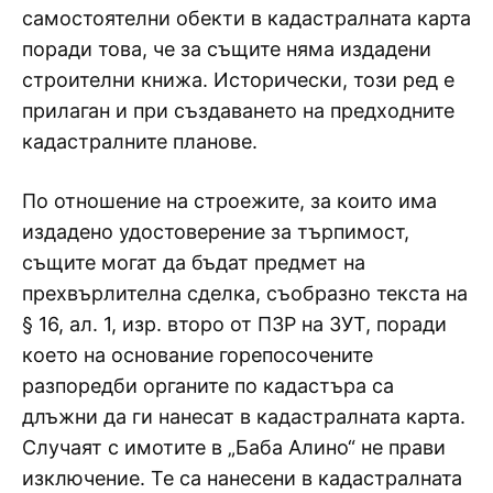
самостоятелни обекти в кадастралната карта
поради това, че за същите няма издадени
строителни книжа. Исторически, този ред е
прилаган и при създаването на предходните
кадастралните планове.
По отношение на строежите, за които има
издадено удостоверение за търпимост,
същите могат да бъдат предмет на
прехвърлителна сделка, съобразно текста на
§ 16, ал. 1, изр. второ от П3P на 3УT, поради
което на основание горепосочените
разпоредби органите по кадастъра са
длъжни да ги нанесат в кадастралната карта.
Случаят с имотите в „Баба Алино“ не прави
изключение. Те са нанесени в кадастралната