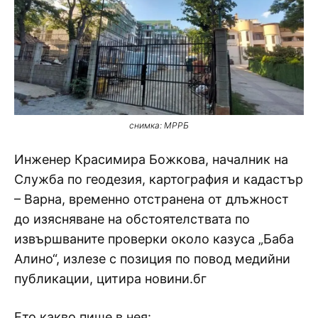
снимка: МРРБ
Инженер Красимира Божкова, началник на
Служба по геодезия, картография и кадастър
– Варна, временно отстранена от длъжност
до изясняване на обстоятелствата по
извършваните проверки около казуса „Баба
Алино“, излезе с позиция по повод медийни
публикации, цитира новини.бг
Ето какво пише в нея: