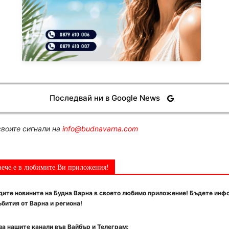
Последвай ни в Google News
воите сигнали на
info@budnavarna.com
вече е в любимите Ви приложения!
ите новините на Будна Варна в своето любимо приложение! Бъдете инф
бития от Варна и региона!
за нашите канали във Вайбър и Телеграм: