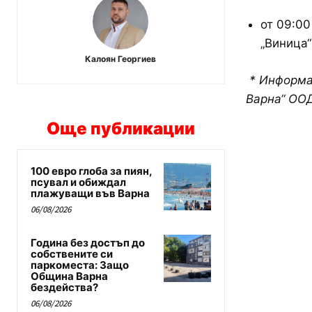
от 09:00
„Виница“
Калоян Георгиев
* Информа
Варна“ ОО
Още публикации
100 евро глоба за пиян,
псувал и обиждал
плажуващи във Варна
06/08/2026
Година без достъп до
собствените си
паркоместа: Защо
Община Варна
бездейства?
06/08/2026