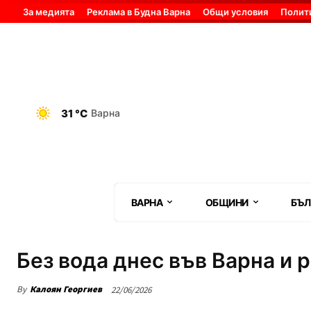
За медията
Реклама в Будна Варна
Общи условия
Полит
31 °C
Варна
ВАРНА
ОБЩИНИ
БЪЛ
Без вода днес във Варна и 
By
Калоян Георгиев
22/06/2026