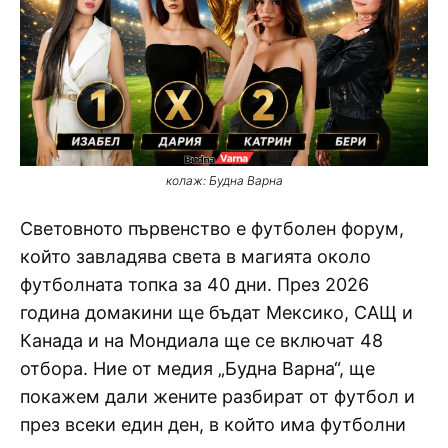
колаж: Будна Варна
Световното първенство е футболен форум,
който завладява света в магията около
футболната топка за 40 дни. През 2026
година домакини ще бъдат Мексико, САЩ и
Канада и на Мондиала ще се включат 48
отбора. Ние от медия „Будна Варна“, ще
покажем дали жените разбират от футбол и
през всеки един ден, в който има футболни