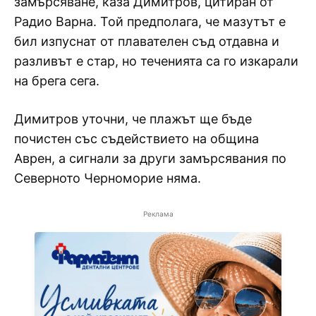
замърсяване, каза Димитров, цитиран от
Радио Варна. Той предполага, че мазутът е
бил изпуснат от плавателен съд отдавна и
разливът е стар, но теченията са го изкарали
на брега сега.
Димитров уточни, че плажът ще бъде
почистен със съдействието на община
Аврен, а сигнали за други замърсявания по
Северното Черноморие няма.
Реклама