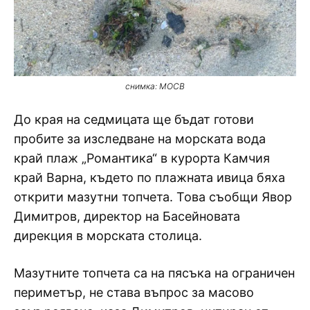
снимка: МОСВ
До края на седмицата ще бъдат готови
пробите за изследване на морската вода
край плаж „Романтика“ в курорта Камчия
край Варна, където по плажната ивица бяха
открити мазутни топчета. Това съобщи Явор
Димитров, директор на Басейновата
дирекция в морската столица.
Мазутните топчета са на пясъка на ограничен
периметър, не става въпрос за масово