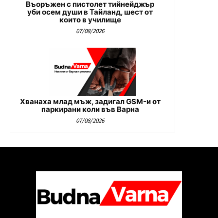
Въоръжен с пистолет тийнейджър
уби осем души в Тайланд, шест от
които в училище
07/08/2026
Хванаха млад мъж, задигал GSM-и от
паркирани коли във Варна
07/08/2026