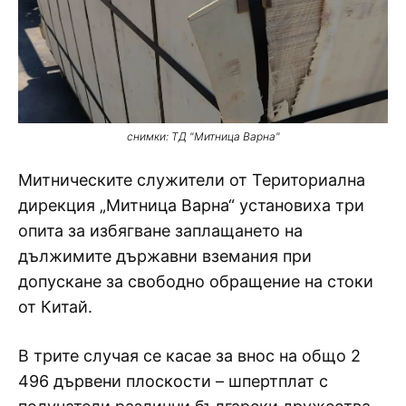
снимки: ТД "Митница Варна"
Митническите служители от Териториална
дирекция „Митница Варна“ установиха три
опита за избягване заплащането на
дължимите държавни вземания при
допускане за свободно обращение на стоки
от Китай.
В трите случая се касае за внос на общо 2
496 дървени плоскости – шпертплат с