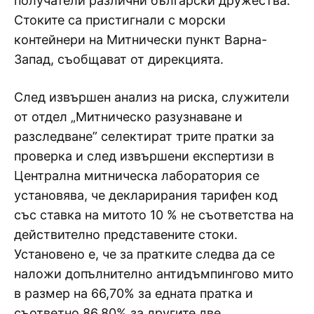
получатели различни български дружества.
Стоките са пристигнали с морски
контейнери на Митнически пункт Варна-
Запад, съобщават от дирекцията.
След извършен анализ на риска, служители
от отдел „Митническо разузнаване и
разследване” селектират трите пратки за
проверка и след извършени експертизи в
Централна митническа лаборатория се
установява, че декларирания тарифен код
със ставка на митото 10 % не съответства на
действително представените стоки.
Установено е, че за пратките следва да се
наложи допълнително антидъмпингово мито
в размер на 66,70% за едната пратка и
съответно 86,80% за другите две.