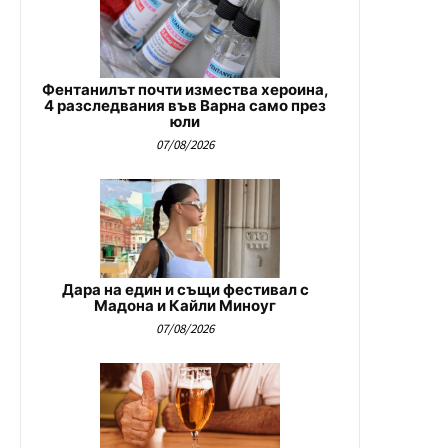
Фентанилът почти измества хероина,
4 разследвания във Варна само през
юли
07/08/2026
Дара на един и същи фестивал с
Мадона и Кайли Миноуг
07/08/2026