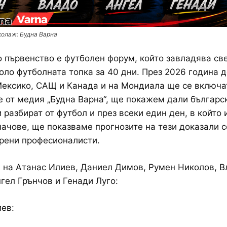
колаж: Будна Варна
 първенство е футболен форум, който завладява све
оло футболната топка за 40 дни. През 2026 година 
ексико, САЩ и Канада и на Мондиала ще се включа
е от медия „Будна Варна“, ще покажем дали българс
 разбират от футбол и през всеки един ден, в който 
ачове, ще показваме прогнозите на тези доказали с
рени професионалисти.
 на Атанас Илиев, Даниел Димов, Румен Николов, 
гел Грънчов и Генади Луго:
ев: