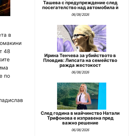
Ташева с предупреждение след
посегателство над автомобила ѝ
06/08/2026
та в
домакини
т 48
Ирина Тенчева за убийството в
ките
Пловдив: Липсата на семейство
ражда жестокост
има
06/08/2026
е по
Владислав
След година в майчинство Натали
Трифонова е изправена пред
важно решение
06/08/2026