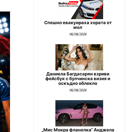
Спешно евакуираха хората от
мол
06/08/2026
Даниела Багдасарян взриви
фейсбук с булчинска визия и
оскъдно облекло
06/08/2026
„Мис Мокра фланелка“ Анджела