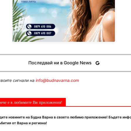
Последвай ни в Google News
воите сигнали на
info@budnavarna.com
вече е в любимите Ви приложения!
ите новините на Будна Варна в своето любимо приложение! Бъдете инф
бития от Варна и региона!