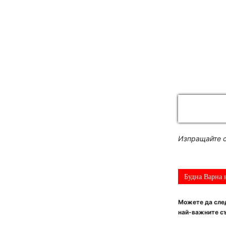
Изпращайте с
Будна Варна 
Можете да след
най-важните съ