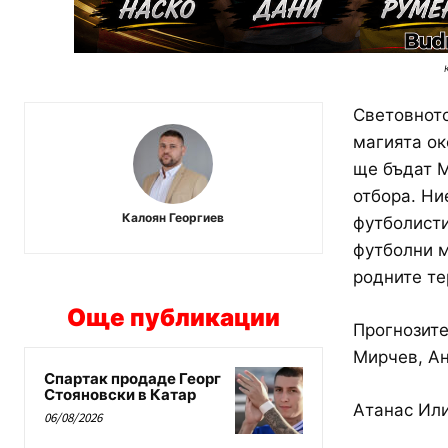
Световното
магията ок
ще бъдат М
отбора. Ни
Калоян Георгиев
футболисти
футболни м
родните те
Още публикации
Прогнозите
Мирчев, Ан
Спартак продаде Георг
Стояновски в Катар
Атанас Или
06/08/2026