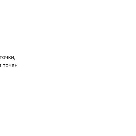
точки,
л точен