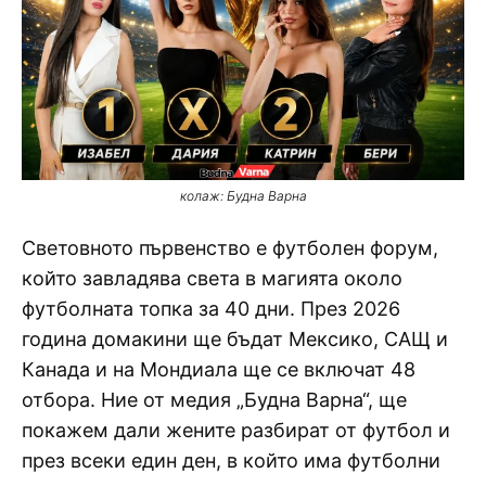
колаж: Будна Варна
Световното първенство е футболен форум,
който завладява света в магията около
футболната топка за 40 дни. През 2026
година домакини ще бъдат Мексико, САЩ и
Канада и на Мондиала ще се включат 48
отбора. Ние от медия „Будна Варна“, ще
покажем дали жените разбират от футбол и
през всеки един ден, в който има футболни