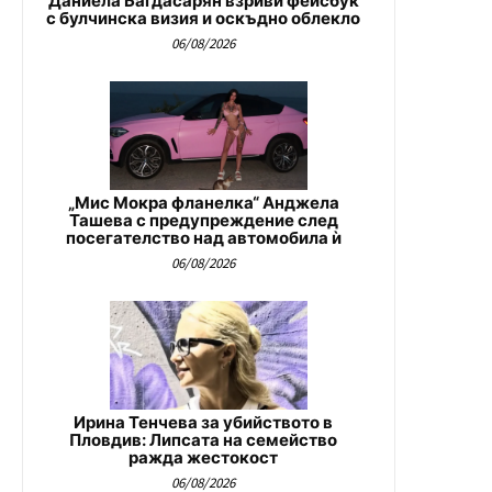
Даниела Багдасарян взриви фейсбук
с булчинска визия и оскъдно облекло
06/08/2026
„Мис Мокра фланелка“ Анджела
Ташева с предупреждение след
посегателство над автомобила ѝ
06/08/2026
Ирина Тенчева за убийството в
Пловдив: Липсата на семейство
ражда жестокост
06/08/2026