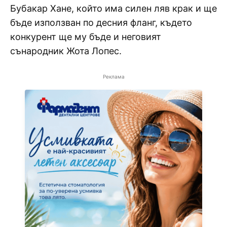
Бубакар Хане, който има силен ляв крак и ще
бъде използван по десния фланг, където
конкурент ще му бъде и неговият
сънародник Жота Лопес.
Реклама