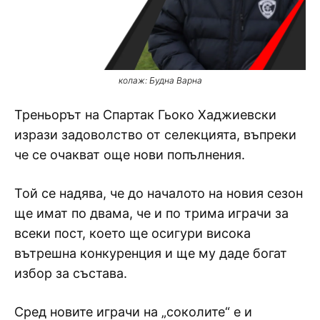
колаж: Будна Варна
Треньорът на Спартак Гьоко Хаджиевски
изрази задоволство от селекцията, въпреки
че се очакват още нови попълнения.
Той се надява, че до началото на новия сезон
ще имат по двама, че и по трима играчи за
всеки пост, което ще осигури висока
вътрешна конкуренция и ще му даде богат
избор за състава.
Сред новите играчи на „соколите“ е и