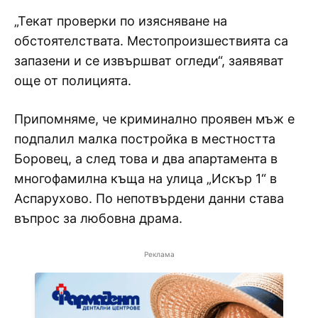
„Текат проверки по изясняване на
обстоятелствата. Местопроизшествията са
запазени и се извършват огледи“, заявяват
още от полицията.
Припомняме, че криминално проявен мъж е
подпалил малка постройка в местността
Боровец, а след това и два апартамента в
многофамилна къща на улица „Искър 1“ в
Аспарухово. По непотвърдени данни става
въпрос за любовна драма.
Реклама