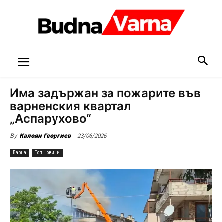
Има задържан за пожарите във
варненския квартал
„Аспарухово“
23/06/2026
By
Калоян Георгиев
Варна
Топ Новини