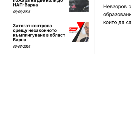
пожара на две коли до
НАП-Варна
Невзоров о
05/08/2026
образовани
които да са
Затягат контрола
срещу незаконното
къмпингуване в област
Варна
05/08/2026