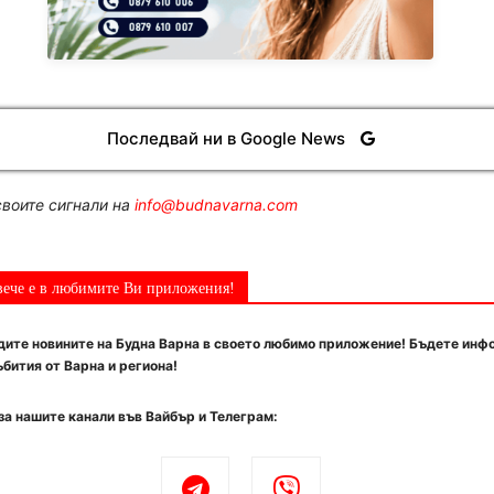
Последвай ни в Google News
воите сигнали на
info@budnavarna.com
вече е в любимите Ви приложения!
ите новините на Будна Варна в своето любимо приложение! Бъдете инф
бития от Варна и региона!
за нашите канали във Вайбър и Телеграм: