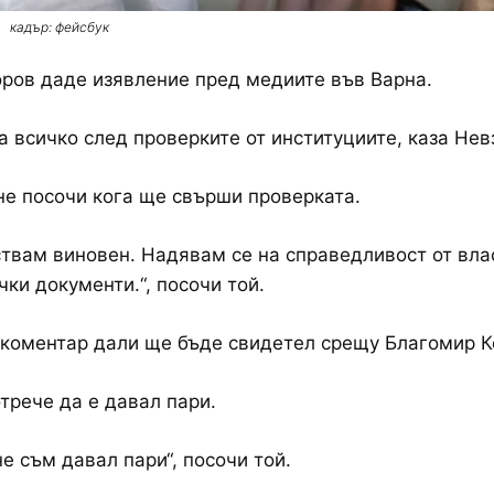
кадър: фейсбук
ров даде изявление пред медиите във Варна.
 всичко след проверките от институциите, каза Нев
не посочи кога ще свърши проверката.
ствам виновен. Надявам се на справедливост от вла
ки документи.“, посочи той.
 коментар дали ще бъде свидетел срещу Благомир К
трече да е давал пари.
не съм давал пари“, посочи той.