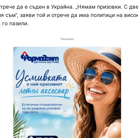
трече да е съден в Украйна. „Нямам призовки. С дв
я съм“, заяви той и отрече да има политици на висо
 го пазили.
Реклама