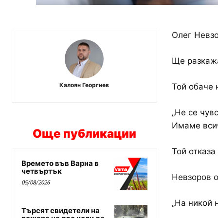
Олег Невзо
Ще разкажа
Калоян Георгиев
Той обаче 
„Не се чув
Имаме всич
Още публикации
Той отказа
Времето във Варна в
четвъртък
Невзоров о
05/08/2026
„На никой 
Търсят свидетели на