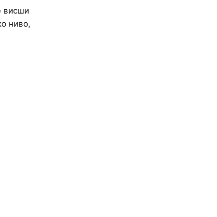
е висши
ко ниво,