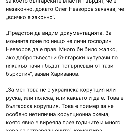
за което българските власти твърдят, че е
незаконно, докато Олег Невзоров заявява, че
„всичко е законно“.
„Предстои да видим документацията. За
момента поне по нищо не личи господин
Невзоров да е прав. Много би било жалко,
ако добросъвестни български купувачи по
някакъв начин бъдат потърпевши от тази
бъркотия“, заяви Харизанов.
„За мен това не е украинска корупция или
руска, или полска, или каквато и да е. Това е
българска корупция. Това е пример за не
особено нетипична корупционна схема,
която явно е виреяла през годините и много
хора са затваряли очите“, коментира