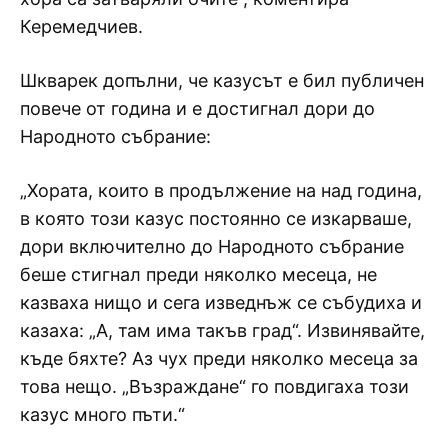
Керемедчиев.
Шкварек допълни, че казусът е бил публичен
повече от година и е достигнал дори до
Народното събрание:
„Хората, които в продължение на над година,
в която този казус постоянно се изкарваше,
дори включително до Народното събрание
беше стигнал преди няколко месеца, не
казваха нищо и сега изведнъж се събудиха и
казаха: „А, там има такъв град“. Извинявайте,
къде бяхте? Аз чух преди няколко месеца за
това нещо. „Възраждане“ го повдигаха този
казус много пъти.“