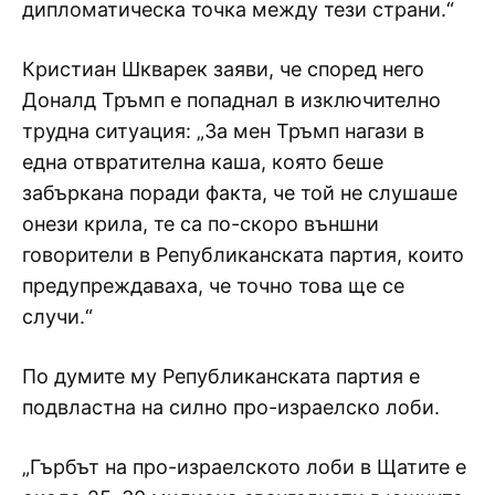
дипломатическа точка между тези страни.“
Кристиан Шкварек заяви, че според него
Доналд Тръмп е попаднал в изключително
трудна ситуация: „За мен Тръмп нагази в
една отвратителна каша, която беше
забъркана поради факта, че той не слушаше
онези крила, те са по-скоро външни
говорители в Републиканската партия, които
предупреждаваха, че точно това ще се
случи.“
По думите му Републиканската партия е
подвластна на силно про-израелско лоби.
„Гърбът на про-израелското лоби в Щатите е