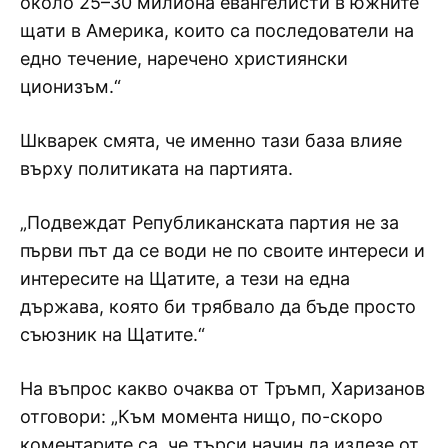
около 25–30 милиона евангелисти в южните
щати в Америка, които са последователи на
едно течение, наречено християнски
ционизъм.“
Шкварек смята, че именно тази база влияе
върху политиката на партията.
„Подвеждат Републиканската партия не за
първи път да се води не по своите интереси и
интересите на Щатите, а тези на една
държава, която би трябвало да бъде просто
съюзник на Щатите.“
На въпрос какво очаква от Тръмп, Харизанов
отговори: „Към момента нищо, по-скоро
коментарите са, че търси начин да излезе от