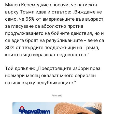
Милен Керемедчиев посочи, че натискът
върху Тръмп идва и отвътре: „Виждаме не
само, че 65% от американците във възраст
за гласуване са абсолютно против
продължаването на бойните действия, но и
се вдига броят на републиканците – вече са
30% от твърдите поддръжници на Тръмп,
които също изразяват недоволство.“
Той допълни: „Предстоящите избори през
ноември месец оказват много сериозен
натиск върху републиканците.“
Реклама