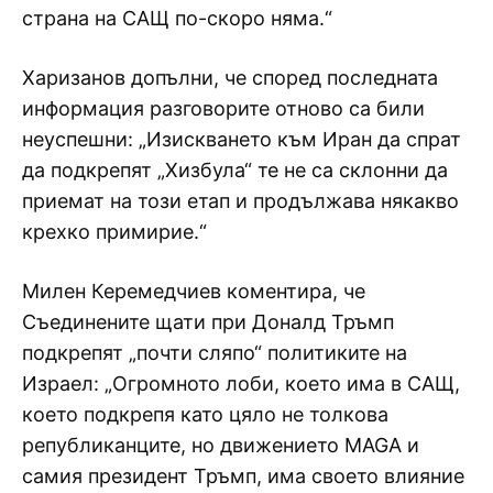
страна на САЩ по-скоро няма.“
Харизанов допълни, че според последната
информация разговорите отново са били
неуспешни: „Изискването към Иран да спрат
да подкрепят „Хизбула“ те не са склонни да
приемат на този етап и продължава някакво
крехко примирие.“
Милен Керемедчиев коментира, че
Съединените щати при Доналд Тръмп
подкрепят „почти сляпо“ политиките на
Израел: „Огромното лоби, което има в САЩ,
което подкрепя като цяло не толкова
републиканците, но движението MAGA и
самия президент Тръмп, има своето влияние