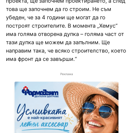
проекта, ще започнем проектирането, а след
това ще започнем да го строим. Не съм
убеден, че за 4 години ще могат да го
построят строителите. В момента „Хемус“
има голяма отворена дупка – голяма част от
тази дупка ще можем да запълним. Ще
направим така, че всяко строителство, което
има фронт да се завърши.“
Реклама