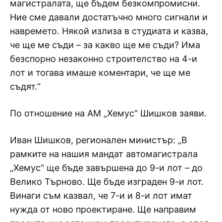
магистралата, ще бъдем безкомпромисни.
Ние сме давали достатъчно много сигнали и
навремето. Някой излиза в студиата и казва,
че ще ме съди – за какво ще ме съди? Има
безспорно незаконно строителство на 4-и
лот и тогава имаше коментари, че ще ме
съдят.“
По отношение на АМ „Хемус“ Шишков заяви.
Иван Шишков, регионален министър: „В
рамките на нашия мандат автомагистрала
„Хемус“ ще бъде завършена до 9-и лот – до
Велико Търново. Ще бъде изграден 9-и лот.
Винаги съм казвал, че 7-и и 8-и лот имат
нужда от ново проектиране. Ще направим