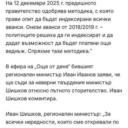
На 12 декември 2025 г. предишното
правителство одобрява методика, с която
прави опит да бъдат индексирани всички
аванси. Онези аванси от 2018/2019 г. –
политиците решиха да ги индексират и да
дадат възможност да бъдат платени още
веднъж. Спряхме тази методика.“
В ефира на „Още от деня“ бившият
регионален министър Иван Иванов заяви, че
ще съди за неверни твърдения министър
Шишков относно пътното сторителство. Иван
Шишков коментира.
Иван Шишков, регионален министър: „За
всички нередности, които сме откривали по