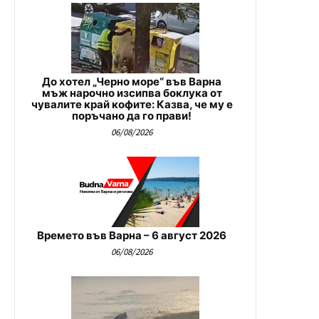
До хотел „Черно море“ във Варна
мъж нарочно изсипва боклука от
чувалите край кофите: Казва, че му е
поръчано да го прави!
06/08/2026
Времето във Варна – 6 август 2026
06/08/2026