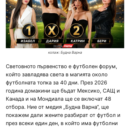
колаж: Будна Варна
Световното първенство е футболен форум,
който завладява света в магията около
футболната топка за 40 дни. През 2026
година домакини ще бъдат Мексико, САЩ и
Канада и на Мондиала ще се включат 48
отбора. Ние от медия „Будна Варна“, ще
покажем дали жените разбират от футбол и
през всеки един ден, в който има футболни