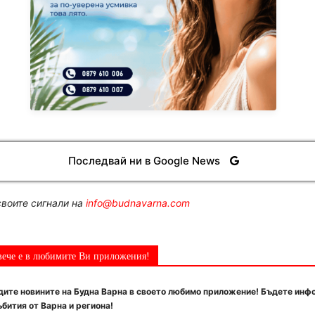
Последвай ни в Google News
воите сигнали на
info@budnavarna.com
вече е в любимите Ви приложения!
ите новините на Будна Варна в своето любимо приложение! Бъдете инф
бития от Варна и региона!