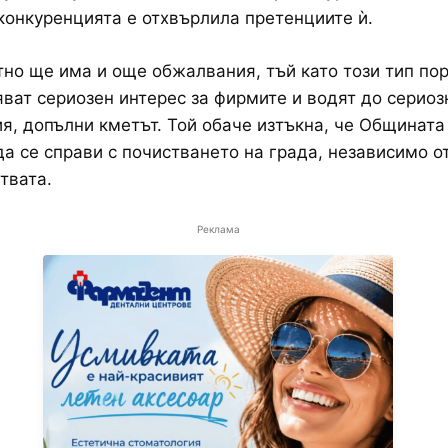
конкуренцията е отхвърлила претенциите ѝ.
но ще има и още обжалвания, тъй като този тип по
ват сериозен интерес за фирмите и водят до сериоз
я, допълни кметът. Той обаче изтъкна, че Общината
да се справи с почистването на града, независимо о
твата.
Реклама