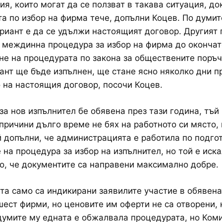
я, които могат да се ползват в такава ситуация, до
а по избор на фирма тече, допълни Коцев. По думит
риант е да се удължи настоящият договор. Другият 
 междинна процедура за избор на фирма до оконча
е на процедурата по закона за обществените поръчк
ант ще бъде изпълнен, ще стане ясно няколко дни п
 на настоящия договор, посочи Коцев.
за нов изпълнител бе обявена през тази година, тъй 
причини дълго време не бях на работното си място,
й допълни, че администрацията е работила по подго
 на процедура за избор на изпълнител, но той е иска
о, че документите са направени максимално добре.
а само са индикирани заявилите участие в обявена
шест фирми, но ценовите им оферти не са отворени,
думите му едната е обжалвала процедурата, но Коми