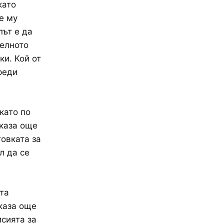
като
е му
път е да
телното
и. Кой от
реди
като по
 каза още
товката за
л да се
та
 каза още
сията за