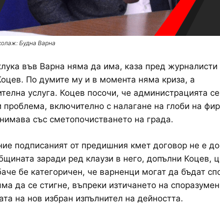
колаж: Будна Варна
клука във Варна няма да има, каза пред журналисти
оцев. По думите му и в момента няма криза, а
телна услуга. Коцев посочи, че администрацията се
 проблема, включително с налагане на глоби на фир
анимава със сметопочистването на града.
ие подписаният от предишния кмет договор не е д
бщината заради ред клаузи в него, допълни Коцев, ц
баче бе категоричен, че варненци могат да бъдат сп
яма да се стигне, въпреки изтичането на споразумен
ата на нов избран изпълнител на дейността.