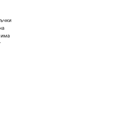
ръчки
на
 има
т