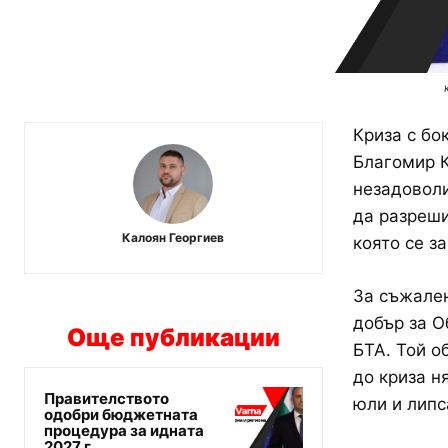
Криза с бо
Благомир К
незадоволи
да разреши
Калоян Георгиев
която се з
За съжален
добър за О
Още публикации
БТА. Той о
до криза н
Правителството
юли и липс
одобри бюджетната
процедура за идната
2027 г