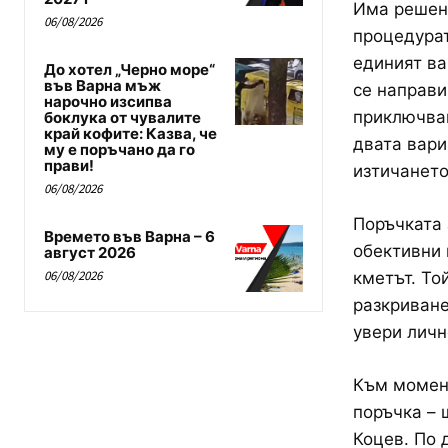
Има решени
06/08/2026
процедурат
единият ва
До хотел „Черно море“
във Варна мъж
се направи
нарочно изсипва
приключван
боклука от чувалите
край кофите: Казва, че
двата вари
му е поръчано да го
прави!
изтичането
06/08/2026
Поръчката 
Времето във Варна – 6
обективни 
август 2026
06/08/2026
кметът. То
разкриване
увери личн
Към момент
поръчка – 
Коцев. По 