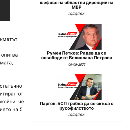
шефове на областни дирекции на
МВР
06/08/2026
 кметът
Румен Петков: Радев да се
 опитва
освободи от Велислава Петрова
мата,
06/08/2026
остатъчно
итиран от
окойни, че
Паргов: БСП трябва да се скъса с
русофилството
ието на 5
06/08/2026