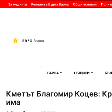
За медията
Реклама в Будна Варна
Общи условия
Полит
28 °C
Варна
ВАРНА
ОБЩИНИ
БЪЛ
Кметът Благомир Коцев: Кри
има