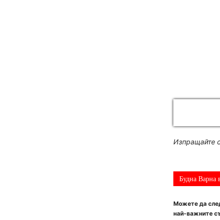
Изпращайте с
Будна Варна 
Можете да след
най-важните съ