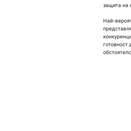
защита на 
Най-вероят
представля
конкуренци
готовност 
обстоятелс