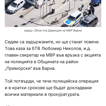
кадър: Областна Дирекция на МВР Варна
Седем са задържаните, но ще станат повече.
Това каза за бТВ Любомир Николов, и.д.
главен секретар на МВР във връзка с акцията
на полицията в Общината на район
„Приморски“ във Варна.
Той потвърди, че тече полицейска операция
и в кратки срокове ще бъдат докладвани
всички материали в прокуратурата.