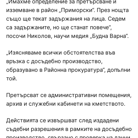
„Имахме определение за претърсване и
изземване в район „Приморски“. През нощта
също ще текат задържания на лица. Седем
са задържаните, но ще станат повече“,
посочи Николов, научи медия „Будна Варна“.
„Изясняваме всички обстоятелства във
връзка с досъдебно производство,
образувано в Районна прокуратура“, допълни
той.
Претърсват се административни помещения,
архив и служебни кабинети на кметството.
Действията се извършват след издадени
съдебни разрешения в рамките на досъдебно
производство, свързано с проверка на данни