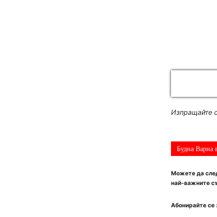
Изпращайте с
Будна Варна 
Можете да след
най-важните съ
Абонирайте се 