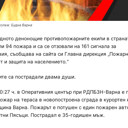
колаж: Будна Варна
дното денонощие противопожарните екипи в страна
и 94 пожара и са се отзовали на 161 сигнала за
ия, съобщава на сайта си Главна дирекция „Пожар
т и защита на населението.“
те са пострадали двама души.
10:27 ч. в Оперативния център при РДПБЗН-Варна е 
пожар на тераса в новопостроена сграда в курортен
бщина Варна. Пожарът е потушен с един пожарен авт
тни Пясъци. Пострадал е 35-годишен мъж.