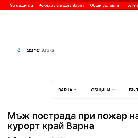
За медията
Реклама в Будна Варна
Общи условия
Полит
22 °C
Варна
ВАРНА
ОБЩИНИ
БЪЛ
Мъж пострада при пожар на
курорт край Варна