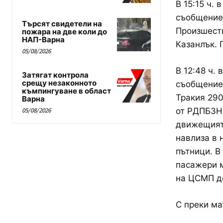
В 15:15 ч.
съобщение 
Търсят свидетели на
Произшест
пожара на две коли до
НАП-Варна
Казанлък. 
05/08/2026
В 12:48 ч.
Затягат контрола
срещу незаконното
съобщение 
къмпингуване в област
Тракия 290
Варна
от РДПБЗН-
05/08/2026
движещият 
навлиза в 
пътници. В
пасажери м
на ЦСМП д
С преки ма