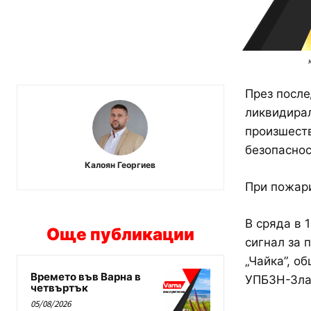
През после
ликвидирал
произшеств
безопаснос
Калоян Георгиев
При пожари
В сряда в 
Още публикации
сигнал за 
„Чайка”, о
Времето във Варна в
УПБЗН-Зла
четвъртък
05/08/2026