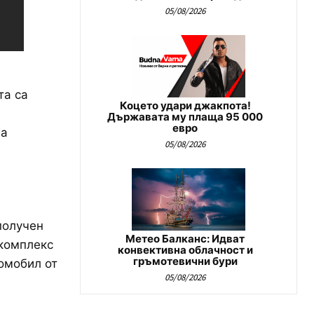
05/08/2026
та са
Коцето удари джакпота!
Държавата му плаща 95 000
евро
на
05/08/2026
получен
Метео Балканс: Идват
 комплекс
конвективна облачност и
гръмотевични бури
омобил от
05/08/2026