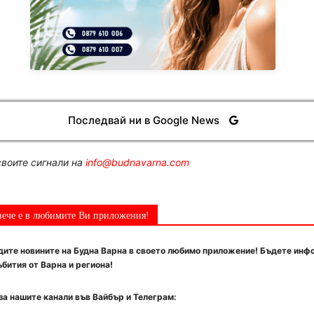
Последвай ни в Google News
воите сигнали на
info@budnavarna.com
вече е в любимите Ви приложения!
ите новините на Будна Варна в своето любимо приложение! Бъдете инф
бития от Варна и региона!
за нашите канали във Вайбър и Телеграм: