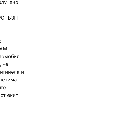
олучено
 РСПБЗН-
о
 АМ
втомобил
, че
нтинела и
 петима
ите
от екип