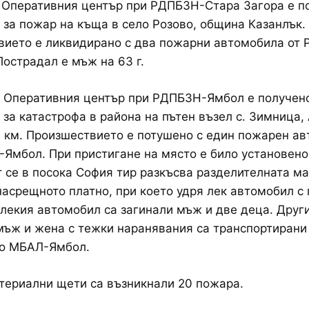
 в Оперативния център при РДПБЗН-Стара Загора е п
за пожар на къща в село Розово, община Казанлък.
вието е ликвидирано с два пожарни автомобила от
Пострадал е мъж на 63 г.
 в Оперативния център при РДПБЗН-Ямбол е получен
за катастрофа в района на пътен възел с. Зимница,
 км. Произшествието е потушено с един пожарен а
Ямбол. При пристигане на място е било установено
се в посока София тир разкъсва разделителната ма
насрещното платно, при което удря лек автомобил с
 лекия автомобил са загинали мъж и две деца. Друг
ъж и жена с тежки наранявания са транспортирани 
о МБАЛ-Ямбол.
териални щети са възникнали 20 пожара.