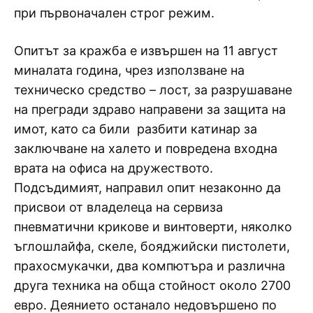
при първоначален строг режим.
Опитът за кражба е извършен на 11 август
миналата година, чрез използване на
техническо средство – лост, за разрушаване
на прегради здраво направени за защита на
имот, като са били разбити катинар за
заключване на халето и повредена входна
врата на офиса на дружеството.
Подсъдимият, направил опит незаконно да
присвои от владелеца на сервиза
пневматични крикове и винтоверти, няколко
ъглошлайфа, скеле, бояджийски пистолети,
прахосмукачки, два компютъра и различна
друга техника на обща стойност около 2700
евро. Деянието останало недовършено по