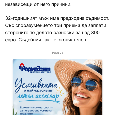
независещи от него причини.
32-годишният мъж има предходна съдимост.
Със споразумението той приема да заплати
сторените по делото разноски за над 800
евро. Съдебният акт е окончателен.
Реклама