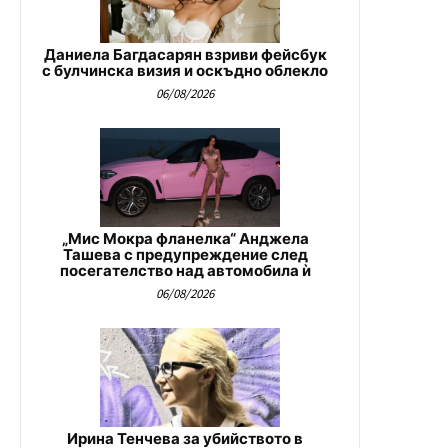
Даниела Багдасарян взриви фейсбук
с булчинска визия и оскъдно облекло
06/08/2026
„Мис Мокра фланелка“ Анджела
Ташева с предупреждение след
посегателство над автомобила ѝ
06/08/2026
Ирина Тенчева за убийството в