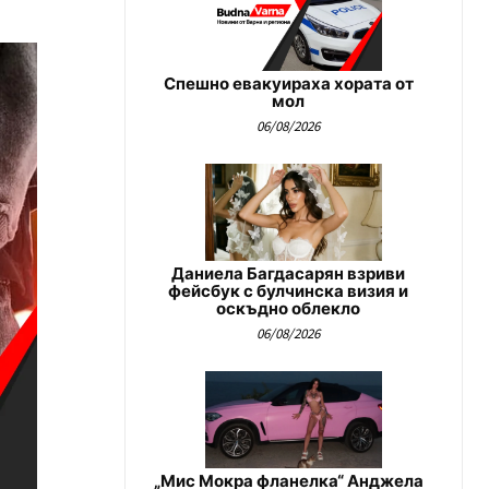
Спешно евакуираха хората от
мол
06/08/2026
Даниела Багдасарян взриви
фейсбук с булчинска визия и
оскъдно облекло
06/08/2026
„Мис Мокра фланелка“ Анджела