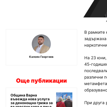
В рамките 
задържаха
наркотични
Калоян Георгиев
На 23 юни,
45-годише
последвали
различни п
Още публикации
метамфетам
образувано
Община Варна
въвежда нова услуга
При друга 
за денонощна грижа за
възрастни хора и лица