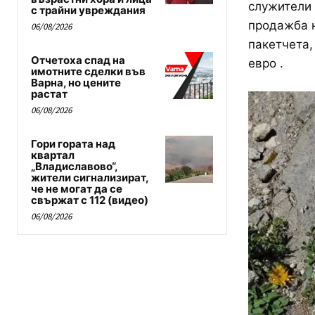
служители
с трайни увреждания
продажба н
06/08/2026
пакетчета,
Отчетоха спад на
евро .
имотните сделки във
Варна, но цените
растат
06/08/2026
Гори гората над
квартал
„Владиславово“,
жители сигнализират,
че не могат да се
свържат с 112 (видео)
06/08/2026