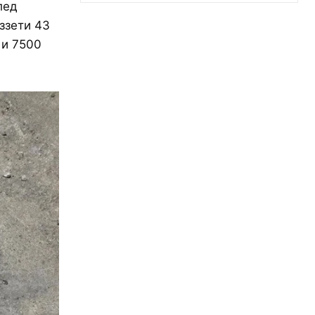
лед
ззети 43
 и 7500