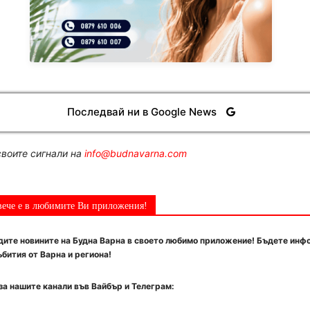
Последвай ни в Google News
воите сигнали на
info@budnavarna.com
вече е в любимите Ви приложения!
ите новините на Будна Варна в своето любимо приложение! Бъдете инф
бития от Варна и региона!
за нашите канали във Вайбър и Телеграм: