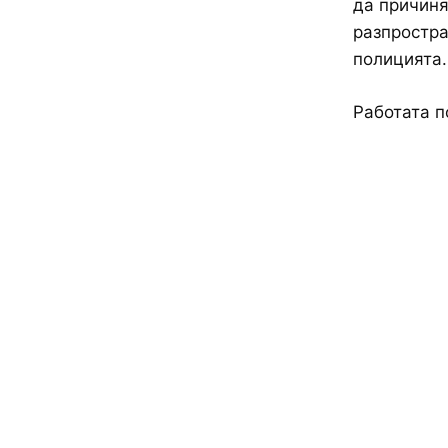
да причиня
разпростра
полицията.
Работата п