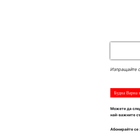
Изпращайте с
Будна Варна 
Можете да след
най-важните съ
Абонирайте се 