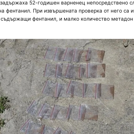
 задържаха 52-годишен варненец непосредствено с
а фентанил. При извършената проверка от него са и
 съдържащи фентанил, и малко количество метадон