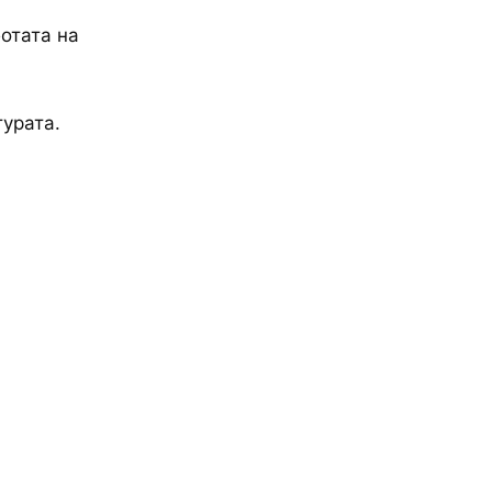
отата на
урата.