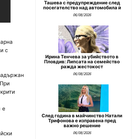
Ташева с предупреждение след
посегателство над автомобила ѝ
06/08/2026
Варна
и с
Ирина Тенчева за убийството в
Пловдив: Липсата на семейство
ражда жестокост
06/08/2026
 задържан
 При
ткрити
 е
След година в майчинство Натали
Трифонова е изправена пред
важно решение
06/08/2026
ейски