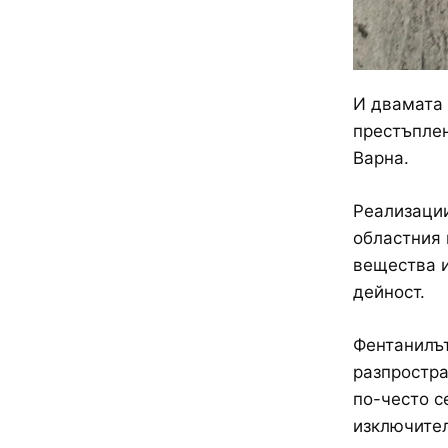
И двамата 
престъплен
Варна.
Реализации
областния 
вещества и
дейност.
Фентанилът
разпростра
по-често с
изключител