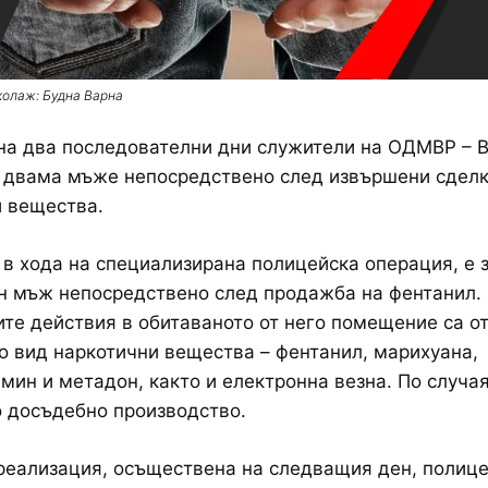
колаж: Будна Варна
на два последователни дни служители на ОДМВР – 
 двама мъже непосредствено след извършени сделк
 вещества.
 в хода на специализирана полицейска операция, е
н мъж непосредствено след продажба на фентанил.
те действия в обитаваното от него помещение са о
о вид наркотични вещества – фентанил, марихуана,
ин и метадон, както и електронна везна. По случая
 досъдебно производство.
реализация, осъществена на следващия ден, полиц