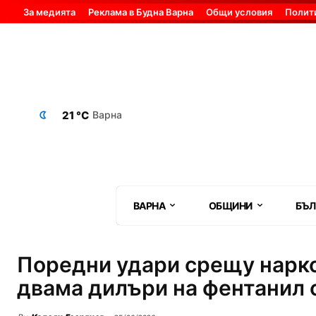
За медията
Реклама в Будна Варна
Общи условия
Полит
21 °C
Варна
ВАРНА
ОБЩИНИ
БЪЛ
Поредни удари срещу нарко
двама дилъри на фентанил 