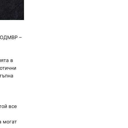
т ОДМВР –
ята в
котични
стъпна
той все
а могат