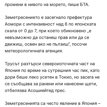
промени в нивото на морето, пише БТА.
Земетресението е засегнало префектура
Аомори с интензивност над 6 по японската
скала от 0 до 7, при което обикновено „е
невъзможно да останеш прав или да се
движиш, освен ако не пълзиш“, посочи
метеорологичната агенция.
Трусът разтърси североизточната част на
Япония по време на сутрешния час пик, като
дори беше леко усетен в Токио, но засега не
се съобщава за ранени или нанесени щети,
отбелязва Асошиейтед прес.
Земетресенията са често явление в Япония –