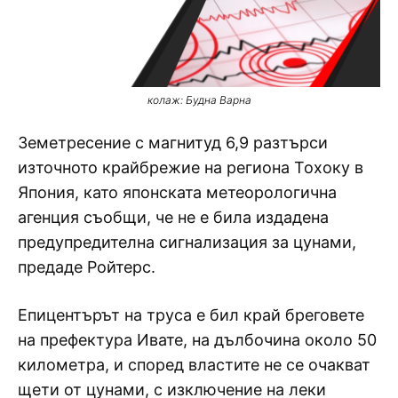
колаж: Будна Варна
Земетресение с магнитуд 6,9 разтърси
източното крайбрежие на региона Тохоку в
Япония, като японската метеорологична
агенция съобщи, че не е била издадена
предупредителна сигнализация за цунами,
предаде Ройтерс.
Епицентърът на труса е бил край бреговете
на префектура Ивате, на дълбочина около 50
километра, и според властите не се очакват
щети от цунами, с изключение на леки