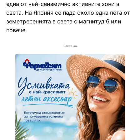
една от най-сеизмично активните зони в
света. На Япония се пада около една пета от
земетресенията в света с магнитуд 6 или
повече.
Реклама