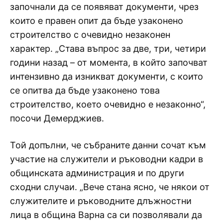
започнали да се появяват документи, чрез
които е правен опит да бъде узаконено
строителство с очевидно незаконен
характер. „Става въпрос за две, три, четири
години назад – от момента, в който започват
интензивно да изникват документи, с които
се опитва да бъде узаконено това
строителство, което очевидно е незаконно“,
посочи Демерджиев.
Той допълни, че събраните данни сочат към
участие на служители и ръководни кадри в
общинската администрация и по други
сходни случаи. „Вече стана ясно, че някои от
служителите и ръководните длъжностни
лица в община Варна са си позволявали да