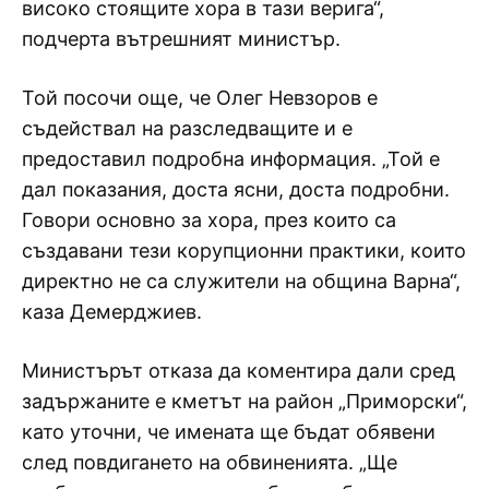
високо стоящите хора в тази верига“,
подчерта вътрешният министър.
Той посочи още, че Олег Невзоров е
съдействал на разследващите и е
предоставил подробна информация. „Той е
дал показания, доста ясни, доста подробни.
Говори основно за хора, през които са
създавани тези корупционни практики, които
директно не са служители на община Варна“,
каза Демерджиев.
Министърът отказа да коментира дали сред
задържаните е кметът на район „Приморски“,
като уточни, че имената ще бъдат обявени
след повдигането на обвиненията. „Ще