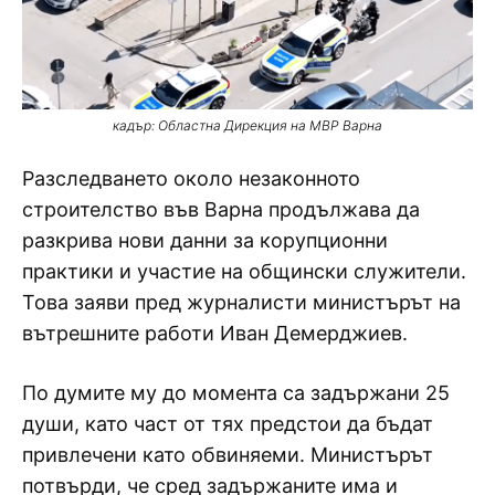
кадър: Областна Дирекция на МВР Варна
Разследването около незаконното
строителство във Варна продължава да
разкрива нови данни за корупционни
практики и участие на общински служители.
Това заяви пред журналисти министърът на
вътрешните работи Иван Демерджиев.
По думите му до момента са задържани 25
души, като част от тях предстои да бъдат
привлечени като обвиняеми. Министърът
потвърди, че сред задържаните има и