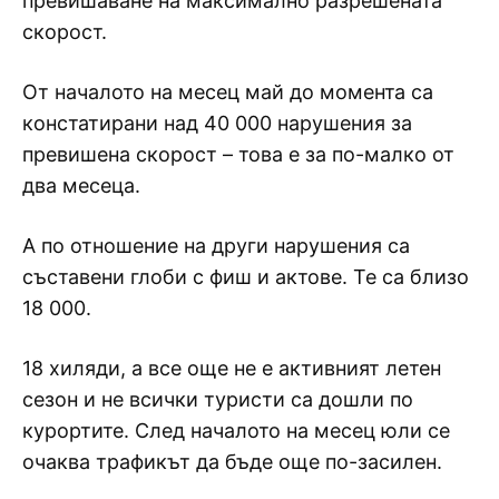
превишаване на максимално разрешената
скорост.
От началото на месец май до момента са
констатирани над 40 000 нарушения за
превишена скорост – това е за по-малко от
два месеца.
А по отношение на други нарушения са
съставени глоби с фиш и актове. Те са близо
18 000.
18 хиляди, а все още не е активният летен
сезон и не всички туристи са дошли по
курортите. След началото на месец юли се
очаква трафикът да бъде още по-засилен.