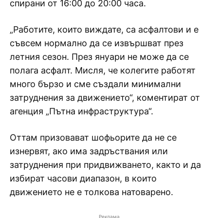
спирани от 16:00 до 20:00 часа.
„Работите, които виждате, са асфалтови и е
съвсем нормално да се извършват през
летния сезон. През януари не може да се
полага асфалт. Мисля, че колегите работят
много бързо и сме създали минимални
затруднения за движението“, коментират от
агенция „Пътна инфраструктура“.
Оттам призовават шофьорите да не се
изнервят, ако има задръствания или
затруднения при придвижването, както и да
избират часови диапазон, в които
движението не е толкова натоварено.
Реклама