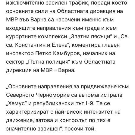
изключително засилен трафик, поради което
основните сили на Областната дирекция на
МВР във Варна са насочени именно към
входящите направления към града и към
курортните комплекси „Златни пясъци“ и „Св.
св. Константин и Елена“, коментира главен
инспектор Петко Камбуров, началник на
сектор „Пътна полиция“ към Областната
дирекция на МВР – Варна.
„Основните направления за придвижване към
Северното Черноморие са автомагистрала
„Хемус“ и републикански път I-9. Те се
характеризират с най-висок интензитет на
движение, затова и контролът по тях е
значително завишен“, посочи той.