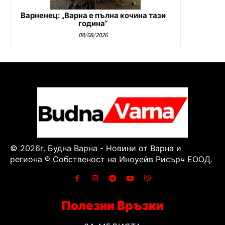
Варненец: „Варна е пълна кочина тази
година“
08/08/2026
© 2026г. Будна Варна - Новини от Варна и
региона ® Собственост на Иноуейв Рисърч ЕООД.
Полезни Връзки