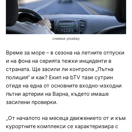
снимка: pixabay
Време за море – в сезона на летните отпуски
и на фона на серията тежки инциденти в
страната. Ще засили ли контрола „Пътна
полиция“ и как? Екип на bTV тази сутрин
отиде на една от основните входно-изходни
пътни артерии на Варна, където имаше
засилени проверки.
„От началото на месеца движението от и към
курортните комплекси се характеризира с