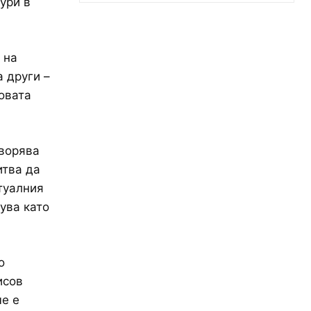
ури в
 на
а други –
овата
творява
итва да
туалния
ува като
о
исов
че е