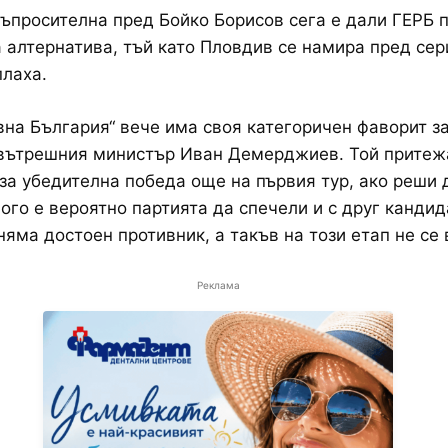
ъпросителна пред Бойко Борисов сега е дали ГЕРБ 
 алтернатива, тъй като Пловдив се намира пред сер
лаха.
на България“ вече има своя категоричен фаворит за
 вътрешния министър Иван Демерджиев. Той притеж
за убедителна победа още на първия тур, ако реши 
ного е вероятно партията да спечели и с друг кандид
няма достоен противник, а такъв на този етап не се
Реклама