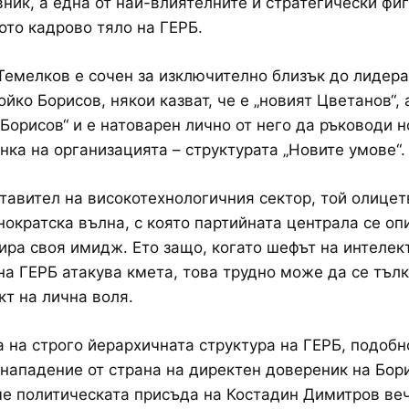
ник, а една от най-влиятелните и стратегически фиг
то кадрово тяло на ГЕРБ.
емелков е сочен за изключително близък до лидера
йко Борисов, някои казват, че е „новият Цветанов“, 
Борисов“ и е натоварен лично от него да ръководи н
нка на организацията – структурата „Новите умове“.
тавител на високотехнологичния сектор, той олице
нократска вълна, с която партийната централа се оп
ра своя имидж. Ето защо, когато шефът на интелек
на ГЕРБ атакува кмета, това трудно може да се тълк
кт на лична воля.
а на строго йерархичната структура на ГЕРБ, подобн
нападение от страна на директен довереник на Бор
че политическата присъда на Костадин Димитров ве