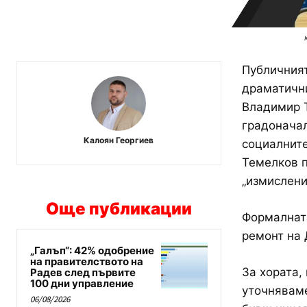
Публичният
драматични
Владимир Т
градоначал
Калоян Георгиев
социалните
Темелков п
„измислени
Още публикации
Формалната
ремонт на 
„Галъп“: 42% одобрение
на правителството на
За хората,
Радев след първите
100 дни управление
уточняваме
06/08/2026