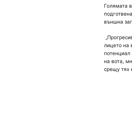
Голямата в
подготвена
външна зап
„Прогресив
лицето на
потенциал 
на вота, м
срещу тях 