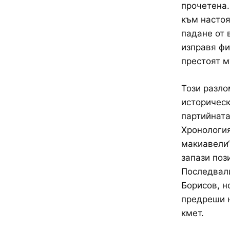
прочетена.
към настоя
падане от 
изправя фи
престоят м
Този разло
историческ
партийната
Хронология
макиавели“
запази поз
Последвали
Борисов, н
предреши н
кмет.