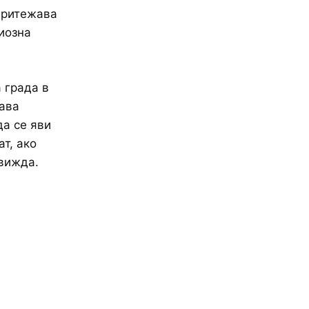
притежава
иозна
 града в
ава
да се яви
ат, ако
 вижда.