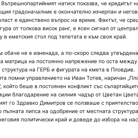
 Вътрешнопартийният натиск показва, че кредитът н
щия градоначалник е окончателно изчерпан и негов
власт е единствено въпрос на време. Фактът, че сре
гура от толкова висок ранг, е ясен сигнал от централ
у в кметския стол под тепетата е към своя край.
м обаче не е изненада, а по-скоро следва утвърден
а матрица на постоянно напрежение по оста между
 структура на ГЕРБ и фигурата на кмета в Пловдив.
та помни управлението на Иван Тотев, наричан „Пл
, който беше в постоянен конфликт със съпартийците
иции благодарение на силния чадър от Цветан Цвет
ят го Здравко Димитров се ползваше с приятелство
о пълната липса на одобрение от местната структур
еговия политически край и доведе до избора на на