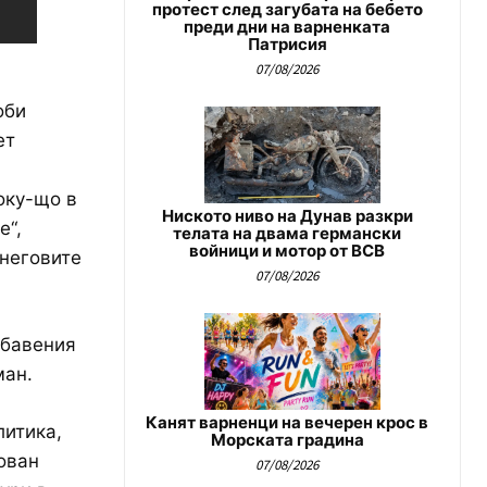
протест след загубата на бебето
преди дни на варненката
Патрисия
07/08/2026
оби
ет
оку-що в
Ниското ниво на Дунав разкри
е“,
телата на двама германски
войници и мотор от ВСВ
 неговите
07/08/2026
абавения
ман.
Канят варненци на вечерен крос в
литика,
Морската градина
ован
07/08/2026