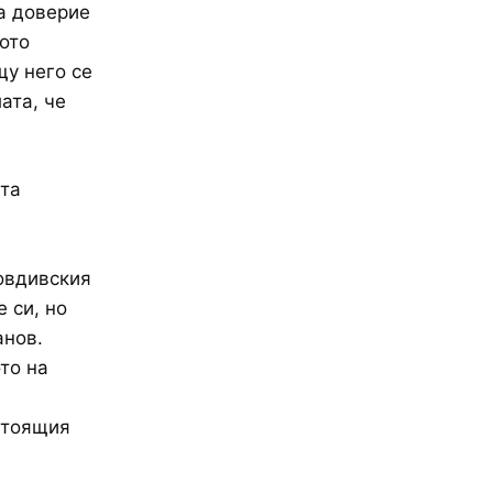
а доверие
ото
щу него се
ата, че
ата
овдивския
 си, но
анов.
то на
а
стоящия