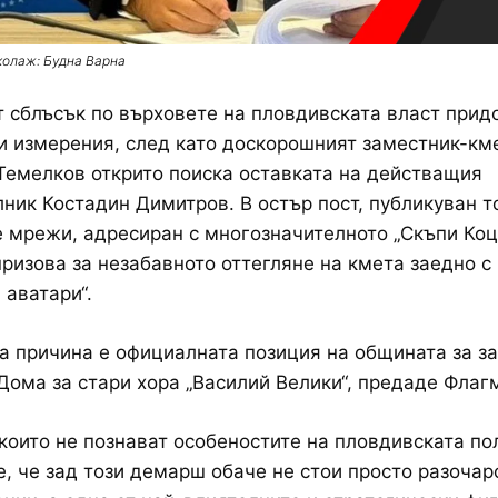
колаж: Будна Варна
 сблъсък по върховете на пловдивската власт прид
 измерения, след като доскорошният заместник-км
емелков открито поиска оставката на действащия
ник Костадин Димитров. В остър пост, публикуван т
 мрежи, адресиран с многозначителното „Скъпи Коц
ризова за незабавното оттегляне на кмета заедно с
 аватари“.
 причина е официалната позиция на общината за з
Дома за стари хора „Василий Велики“, предаде Флаг
 които не познават особеностите на пловдивската по
, че зад този демарш обаче не стои просто разочар