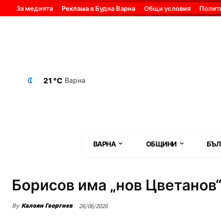
За медията
Реклама в Будна Варна
Общи условия
Полит
21 °C
Варна
ВАРНА
ОБЩИНИ
БЪЛ
Борисов има „нов Цветанов“
By
Калоян Георгиев
26/06/2026