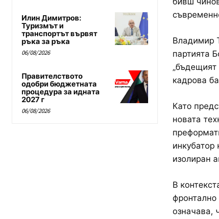
бивш чинов
съвременно
Илин Димитров:
Туризмът и
транспортът вървят
Владимир Т
ръка за ръка
06/08/2026
партията Бо
„бъдещият 
Правителството
кадрова ба
одобри бюджетната
процедура за идната
2027 г
Като предс
06/08/2026
новата тех
преформати
инкубатор 
изолиран а
В контекст
фронтално 
означава, 