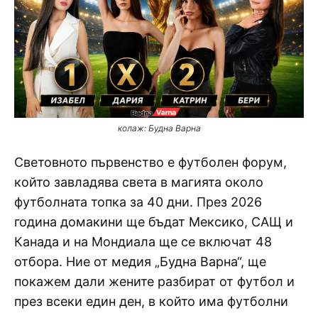
колаж: Будна Варна
Световното първенство е футболен форум,
който завладява света в магията около
футболната топка за 40 дни. През 2026
година домакини ще бъдат Мексико, САЩ и
Канада и на Мондиала ще се включат 48
отбора. Ние от медия „Будна Варна“, ще
покажем дали жените разбират от футбол и
през всеки един ден, в който има футболни