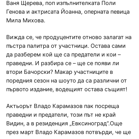
Ваня Щерева, поп изпълнителката Поли
Генова и актрисата Йоанна, оперната певица
Мила Михова.
Вижда се, че продуцентите отново залагат на
пъстра палитра от участници. Остава сами
да разберем кой ще са предатели и кои –
праведни. И разбира се – ще се появи ли
втори Бачорски? Макар участниците в
поредния сезон на шоуто да са различни от
първото издание, водещият остава същият!
Актьорът Владо Карамазов пак посреща
праведни и предатели, този път не край
Видин, а в резиденция „Евксиноград“.Още
през март Владо Карамазов потвърди, че ще