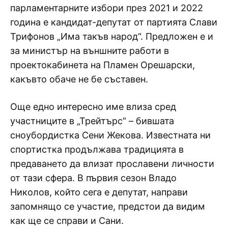
парламентарните избори през 2021 и 2022
година е кандидат-депутат от партията Слави
Трифонов „Има такъв народ“. Предложен е и
за министър на външните работи в
проектокабинета на Пламен Орешарски,
какъвто обаче не бе съставен.
Още едно интересно име влиза сред
участниците в „Трейтърс“ – бившата
сноубордистка Сени Жекова. Известната ни
спортистка продължава традицията в
предаването да влизат прославени личности
от тази сфера. В първия сезон Владо
Николов, който сега е депутат, направи
запомнящо се участие, предстои да видим
как ще се справи и Сани.