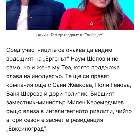
Наум и Теа ще гледаме в "Трейтърс“.
Сред участниците се очаква да видим
водещият на „Ергенът“ Наум Шопов и не
само, но и жена му Теа, която поддържа
слава на инфлуесър. Те ще си правят
компания още с Сани Жевкова, Поли Генова,
Ваня Щерева и дори политик. Бившият
заместник-министър Милен Керемедчиев
също влиза в интелигентното риалити, чийто
втори сезон е заснет в резиденция
„Евксиноград“.