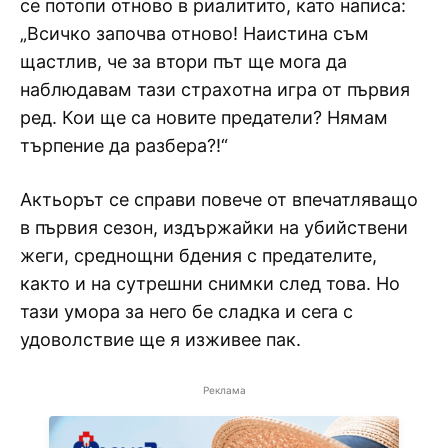
се потопи отново в риалитито, като написа:
„Всичко започва отново! Наистина съм
щастлив, че за втори път ще мога да
наблюдавам тази страхотна игра от първия
ред. Кои ще са новите предатели? Нямам
търпение да разбера?!“
Актьорът се справи повече от впечатляващо
в първия сезон, издържайки на убийствени
жеги, среднощни бдения с предателите,
както и на сутрешни снимки след това. Но
тази умора за него бе сладка и сега с
удоволствие ще я изживее пак.
Реклама