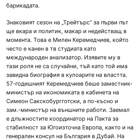
барикадата.
Знаковият сезон на „Трейтърс“ за първи път
ще вкара и политик, макар и недействащ в
момента. Това е Милен Керемедчиев, който
често е канен в тв студиата като
международен анализатор. Изявите му в
тази роля не са случайни, тъй като той има
завидна биография в кулоарите на властта.
57-годишният Керемедчиев беше заместник-
министър на икономиката в кабинета на
Симеон Сакскобургготски, а по-късно и
зам.-министър на външните работи. Заемал
е длъжностите координатор на Пакта за
стабилност за Югоизточна Европа, както и на
генерален консул на България в Дубай. На