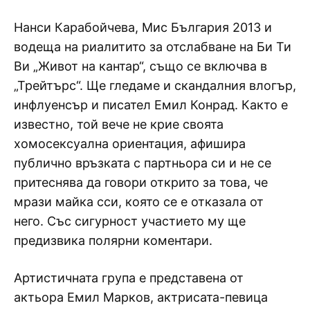
Нанси Карабойчева, Мис България 2013 и
водеща на риалитито за отслабване на Би Ти
Ви „Живот на кантар“, също се включва в
„Трейтърс“. Ще гледаме и скандалния влогър,
инфлуенсър и писател Емил Конрад. Както е
известно, той вече не крие своята
хомосексуална ориентация, афишира
публично връзката с партньора си и не се
притеснява да говори открито за това, че
мрази майка сси, която се е отказала от
него. Със сигурност участието му ще
предизвика полярни коментари.
Артистичната група е представена от
актьора Емил Марков, актрисата-певица