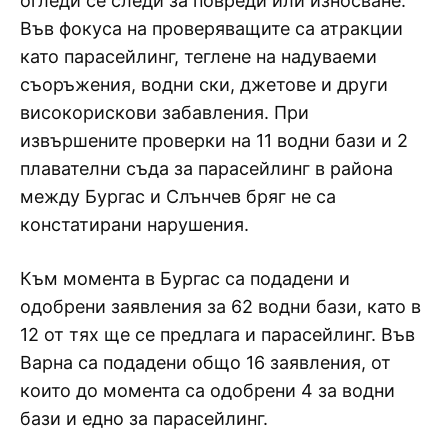
огледи се следи за повреди или износване.
Във фокуса на проверяващите са атракции
като парасейлинг, теглене на надуваеми
съоръжения, водни ски, джетове и други
високорискови забавления. При
извършените проверки на 11 водни бази и 2
плавателни съда за парасейлинг в района
между Бургас и Слънчев бряг не са
констатирани нарушения.
Към момента в Бургас са подадени и
одобрени заявления за 62 водни бази, като в
12 от тях ще се предлага и парасейлинг. Във
Варна са подадени общо 16 заявления, от
които до момента са одобрени 4 за водни
бази и едно за парасейлинг.