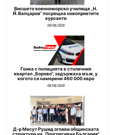
Висшето военноморско училище „Н.
Й. Вапцаров“ посрещна новоприетите
курсанти
08/08/2026
Гонка с полицията в столичния
квартал „Борово“, задържаха мъж, у
когото са намерени 460 000 евро
08/08/2026
Д-р Месут Рушид оглави общинската
структура на „Прогресивна България“