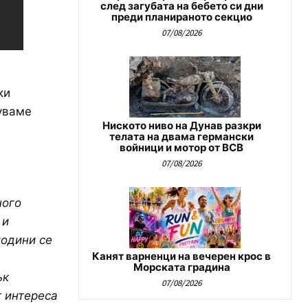
след загубата на бебето си дни
преди планираното секцио
07/08/2026
ки
уваме
Ниското ниво на Дунав разкри
телата на двама германски
войници и мотор от ВСВ
07/08/2026
ного
 и
години се
Канят варненци на вечерен крос в
Морската градина
ък
07/08/2026
т интереса