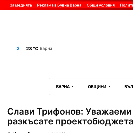
За медията
Реклама в Будна Варна
Общи условия
Полит
23 °C
Варна
ВАРНА
ОБЩИНИ
БЪЛ
Слави Трифонов: Уважаеми 
разкъсате проектобюджета