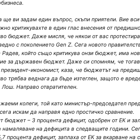
бизнеса.
а ще ви задам един въпрос, скъпи приятели. Вие вси
жно критикувахте в един глас внесения от предишн
во бюджет. Даже мисля, че някои от вас протестир
едно с поколението Gen Z. Сега новото правителст
 Радев, който също критикува онзи бюджет, има но
е за държавен бюджет. Даже си спомням, че тогав
 президент-икономист, каза, че бюджетът на преди
во трябва веднага да бъде изтеглен, защото е вред
 Лош. Направо отвратителен.
важаеми колеги, той като министър-председател пре
сега искам да направя едно простичко сравнение.
 бюджет – 3 процента дефицит, одобрен от ЕК и за
 намаляване на дефицита в следващите години. Се
,7 процента дефицит, заплаха от ЕК за вкарване на 