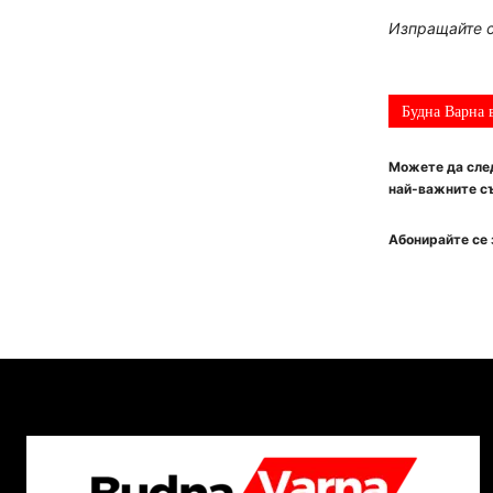
Изпращайте с
Будна Варна 
Можете да след
най-важните съ
Абонирайте се 