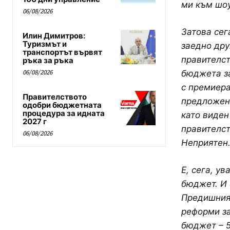
ми към шоу
06/08/2026
Затова сег
Илин Димитров:
Туризмът и
заедно дру
транспортът вървят
правителст
ръка за ръка
06/08/2026
бюджета за
с премиера
Правителството
предложени
одобри бюджетната
процедура за идната
като виден
2027 г
правителст
06/08/2026
Неприятен.
Е, сега, у
бюджет. И 
Предишният
реформи за
бюджет – 5