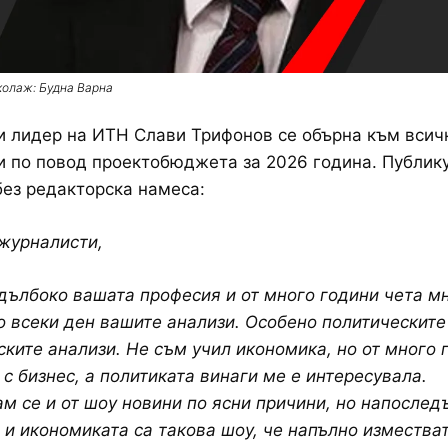
колаж: Будна Варна
 лидер на ИТН Слави Трифонов се обърна към всич
 по повод проектобюджета за 2026 година. Публик
без редакторска намеса:
журналисти,
ълбоко вашата професия и от много години чета м
 всеки ден вашите анализи. Особено политическите
ките анализи. Не съм учил икономика, но от много 
с бизнес, а политиката винаги ме е интересувала.
м се и от шоу новини по ясни причини, но напослед
 и икономиката са такова шоу, че напълно измества