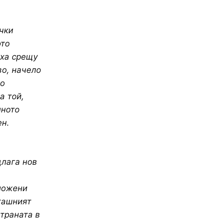
чки
ото
аха срещу
во, начело
во
а той,
шното
ен.
длага нов
ложени
гашният
страната в