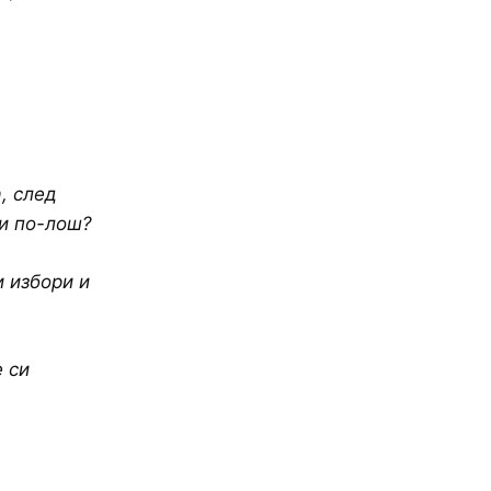
, след
ти по-лош?
и избори и
 си