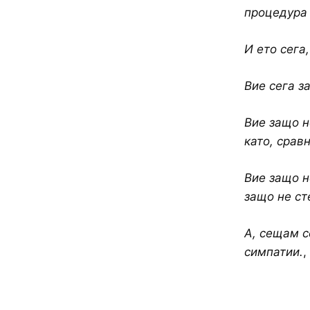
процедура 
И ето сега
Вие сега з
Вие защо н
като, срав
Вие защо н
защо не ст
А, сещам с
симпатии.
,