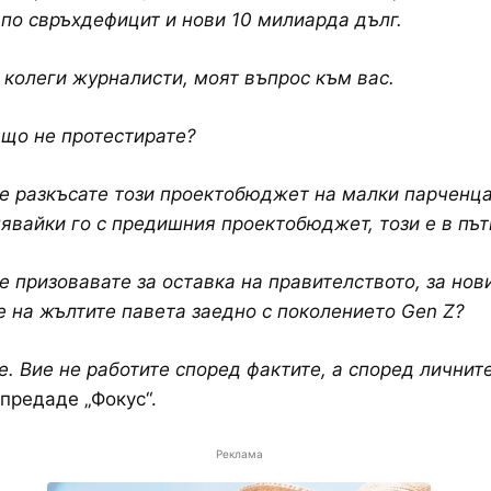
по свръхдефицит и нови 10 милиарда дълг.
, колеги журналисти, моят въпрос към вас.
ащо не протестирате?
е разкъсате този проектобюджет на малки парченца
нявайки го с предишния проектобюджет, този е в пъ
е призовавате за оставка на правителството, за нов
е на жълтите павета заедно с поколението Gen Z?
е. Вие не работите според фактите, а според личните
 предаде „Фокус“.
Реклама