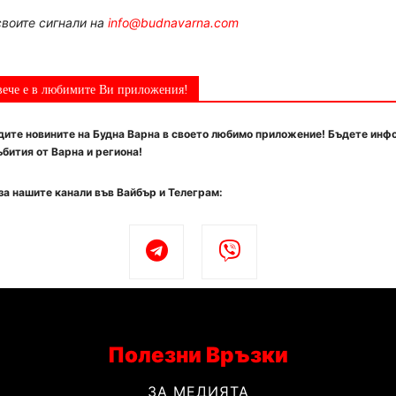
воите сигнали на
info@budnavarna.com
вече е в любимите Ви приложения!
ите новините на Будна Варна в своето любимо приложение! Бъдете инф
бития от Варна и региона!
за нашите канали във Вайбър и Телеграм:
Полезни Връзки
ЗА МЕДИЯТА