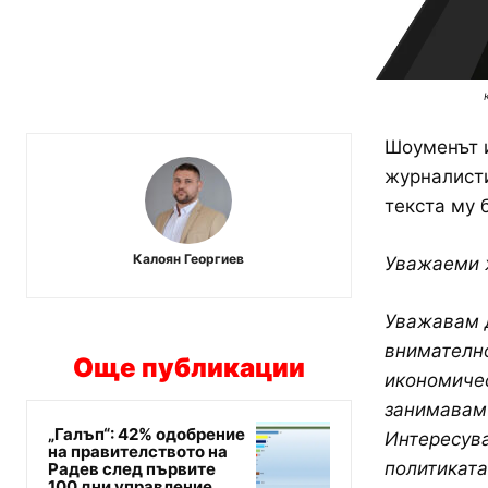
Шоуменът и
журналисти
текста му 
Калоян Георгиев
Уважаеми 
Уважавам д
внимателно
Още публикации
икономичес
занимавам 
„Галъп“: 42% одобрение
Интересува
на правителството на
политиката
Радев след първите
100 дни управление