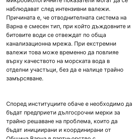
микробиологичните показатели могат да се
наблюдават след интензивни валежи.
Причината е, че отводнителната система на
Варна е смесен тип, при който дъждовните и
битовите води се отвеждат по обща
канализационна мрежа. При екстремни
валежи това може временно да повлияе
върху качеството на морската вода в
отделни участъци, без да е налице трайно
замърсяване.
Според институциите обаче е необходимо да
бъдат предприети дългосрочни мерки за
трайно решаване на проблема, които да
бъдат инициирани и координирани от
Община Варна в партньорство с