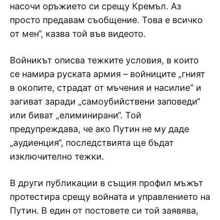
насочи оръжието си срещу Кремъл. Аз
просто предавам съобщение. Това е всичко
от мен“, казва той във видеото.
Войникът описва тежките условия, в които
се намира руската армия – войниците „гният
в окопите, страдат от мъчения и насилие“ и
загиват заради „самоубийствени заповеди“
или биват „елиминирани“. Той
предупреждава, че ако Путин не му даде
„аудиенция“, последствията ще бъдат
изключително тежки.
В други публикации в същия профил мъжът
протестира срещу войната и управлението на
Путин. В един от постовете си той заявява,