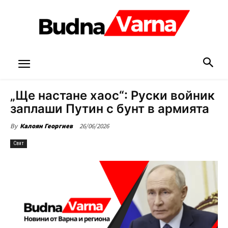
„Ще настане хаос“: Руски войник
заплаши Путин с бунт в армията
26/06/2026
By
Калоян Георгиев
Свят