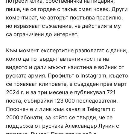
потребителка, собственичка на пицария,
пише, че се гордее с такъв смел човек. Други
коментират, че авторът постъпва правилно,
но изразяват съжаление, че действията му
са ограничени до интернет.
Към момент експертитне разполагат с данни,
които да потвърдят автентичността на
видеото и дали мъжът наистина е войник от
руската армия. Профилът в Instagram, където
се появяват клиповете, е създаден през март
2024 г. и за три месеца е публикувал 721
поста, събирайки 123 000 последователи.
Посочен е и линк към канал в Telegram с
2000 абонати, за който се твърди, че се
поддържа от руснака Александър Лунин с