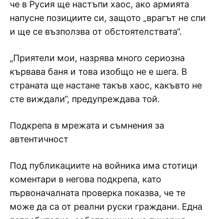
че в Русия ще настъпи хаос, ако армията
напусне позициите си, защото „врагът не спи
и ще се възползва от обстоятелствата“.
„Приятели мои, назрява много сериозна
кървава баня и това изобщо не е шега. В
страната ще настане такъв хаос, какъвто не
сте виждали“, предупреждава той.
Подкрепа в мрежата и съмнения за
автентичност
Под публикациите на войника има стотици
коментари в негова подкрепа, като
първоначалната проверка показва, че те
може да са от реални руски граждани. Една