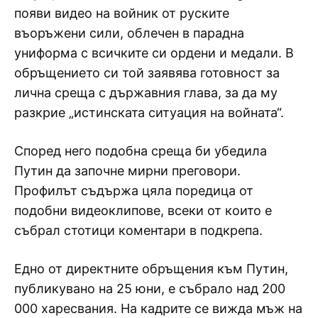
появи видео на войник от руските
въоръжени сили, облечен в парадна
униформа с всичките си ордени и медали. В
обръщението си той заявява готовност за
лична среща с държавния глава, за да му
разкрие „истинската ситуация на войната“.
Според него подобна среща би убедила
Путин да започне мирни преговори.
Профилът съдържа цяла поредица от
подобни видеоклипове, всеки от които е
събрал стотици коментари в подкрепа.
Едно от директните обръщения към Путин,
публикувано на 25 юни, е събрало над 200
000 харесвания. На кадрите се вижда мъж на