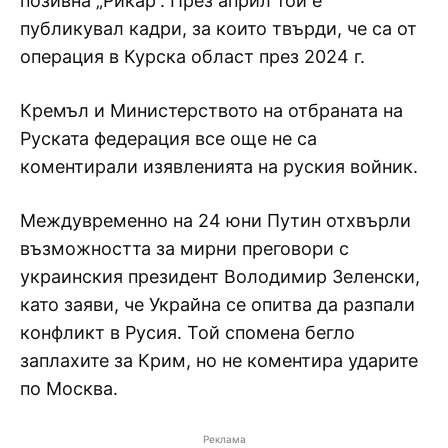
позивна „Рикар“. През април той е
публикувал кадри, за които твърди, че са от
операция в Курска област през 2024 г.
Кремъл и Министерството на отбраната на
Руската федерация все още не са
коментирали изявленията на руския войник.
Междувременно на 24 юни Путин отхвърли
възможността за мирни преговори с
украинския президент Володимир Зеленски,
като заяви, че Украйна се опитва да разпали
конфликт в Русия. Той спомена бегло
заплахите за Крим, но не коментира ударите
по Москва.
Реклама