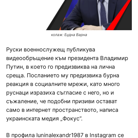
колаж: Будна Варна
Руски военнослужещ публикува
видеообръщение към президента Владимир
Путин, в което го предизвиква на лична
среща. Посланието му предизвика бурна
реакция в социалните мрежи, като много
руснаци изразиха съгласие с него, но и
съжаление, че подобни призиви остават
само в интернет пространството, написа
украинската медия „Фокус“.
В профила luninalexandr1987 в Instagram се