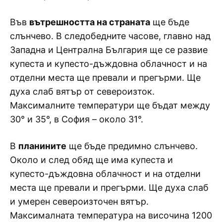
Във
вътрешността на страната
ще бъде
слънчево. В следобедните часове, главно над
Западна и Централна България ще се развие
купеста и купесто-дъждовна облачност и на
отделни места ще превали и прегърми. Ще
духа слаб вятър от североизток.
Максималните температури ще бъдат между
30° и 35°, в София – около 31°.
В
планините
ще бъде предимно слънчево.
Около и след обяд ще има купеста и
купесто-дъждовна облачност и на отделни
места ще превали и прегърми. Ще духа слаб
и умерен североизточен вятър.
Максималната температура на височина 1200