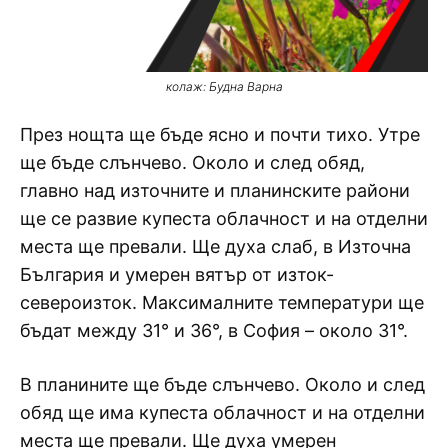
колаж: Будна Варна
През нощта ще бъде ясно и почти тихо. Утре
ще бъде слънчево. Около и след обяд,
главно над източните и планинските райони
ще се развие купеста облачност и на отделни
места ще превали. Ще духа слаб, в Източна
България и умерен вятър от изток-
североизток. Максималните температури ще
бъдат между 31° и 36°, в София – около 31°.
В планините ще бъде слънчево. Около и след
обяд ще има купеста облачност и на отделни
места ще превали. Ще духа умерен