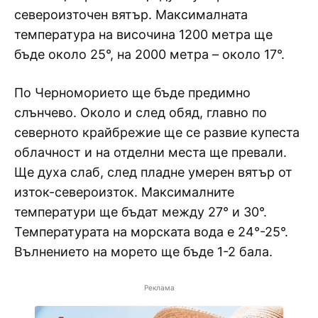
североизточен вятър. Максималната
температура на височина 1200 метра ще
бъде около 25°, на 2000 метра – около 17°.
По Черноморието ще бъде предимно
слънчево. Около и след обяд, главно по
северното крайбрежие ще се развие купеста
облачност и на отделни места ще превали.
Ще духа слаб, след пладне умерен вятър от
изток-североизток. Максималните
температури ще бъдат между 27° и 30°.
Температурата на морската вода е 24°-25°.
Вълнението на морето ще бъде 1-2 бала.
Реклама