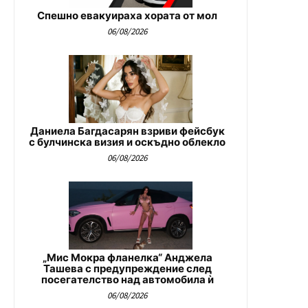
Спешно евакуираха хората от мол
06/08/2026
Даниела Багдасарян взриви фейсбук
с булчинска визия и оскъдно облекло
06/08/2026
„Мис Мокра фланелка“ Анджела
Ташева с предупреждение след
посегателство над автомобила ѝ
06/08/2026