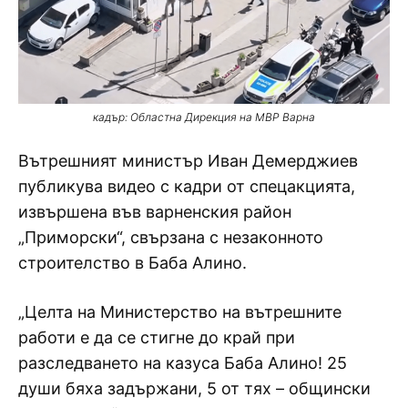
кадър: Областна Дирекция на МВР Варна
Вътрешният министър Иван Демерджиев
публикува видео с кадри от спецакцията,
извършена във варненския район
„Приморски“, свързана с незаконното
строителство в Баба Алино.
„Целта на Министерство на вътрешните
работи е да се стигне до край при
разследването на казуса Баба Алино! 25
души бяха задържани, 5 от тях – общински