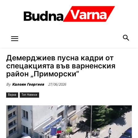
Демерджиев пусна кадри от
спецакцията във варненския
район „Приморски“
27/06/2026
By
Калоян Георгиев
Варна
Топ Новини