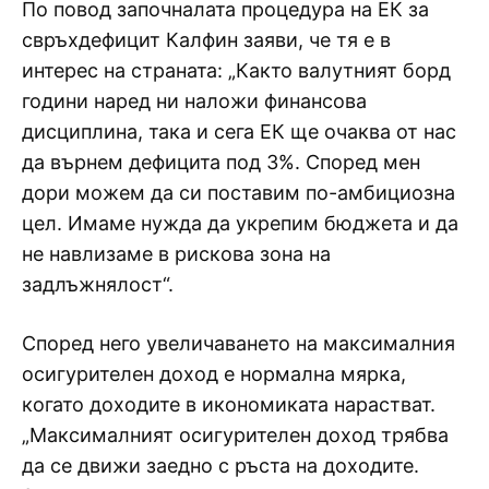
По повод започналата процедура на ЕК за
свръхдефицит Калфин заяви, че тя е в
интерес на страната: „Както валутният борд
години наред ни наложи финансова
дисциплина, така и сега ЕК ще очаква от нас
да върнем дефицита под 3%. Според мен
дори можем да си поставим по-амбициозна
цел. Имаме нужда да укрепим бюджета и да
не навлизаме в рискова зона на
задлъжнялост“.
Според него увеличаването на максималния
осигурителен доход е нормална мярка,
когато доходите в икономиката нарастват.
„Максималният осигурителен доход трябва
да се движи заедно с ръста на доходите.