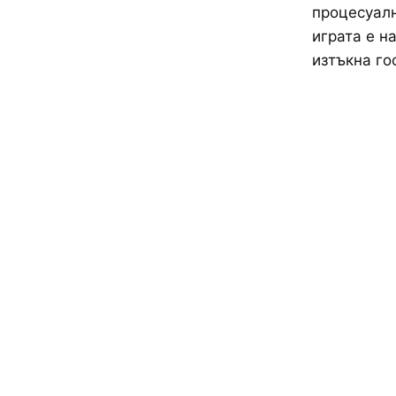
процесуалн
играта е н
изтъкна гос