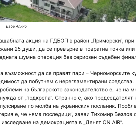
Баба Алино
щабната акция на ГДБОП в район „Приморски“, при 
жани 25 души, да се превърне в повратна точка или
едната шумна операция без сериозен съдебен фина
а възможност да се правят пари – Черноморските к
димост да побутнем с нерегламентирани средства. 
роблеми на българското законодателство е, че на м
нужда от „подкрепа“. Странно е, ако председателят
пулсиране по молба на украинския посланик. Пробл
терия е, че няма последици“, заяви Тихомир Безлов 
 изследване на демокрацията в „Денят ON AIR“.