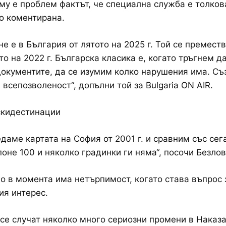
му е проблем фактът, че специална служба е толков
о коментирана.
не е в България от лятото на 2025 г. Той се премест
то на 2022 г. Българска класика е, когато тръгнем д
окументите, да се изумим колко нарушения има. Съ
 всепозволеност“, допълни той за Bulgaria ON AIR.
скидестинации
едаме картата на София от 2001 г. и сравним със сег
поне 100 и няколко градинки ги няма“, посочи Безлов
о в момента има нетърпимост, когато става въпрос 
я интерес.
 се случат няколко много сериозни промени в Наказ