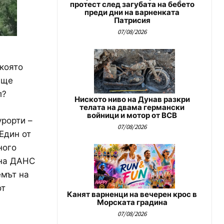
протест след загубата на бебето
преди дни на варненката
Патрисия
07/08/2026
която
 ще
л?
Ниското ниво на Дунав разкри
телата на двама германски
войници и мотор от ВСВ
урорти –
07/08/2026
Един от
ного
 на ДАНС
емът на
от
Канят варненци на вечерен крос в
Морската градина
07/08/2026