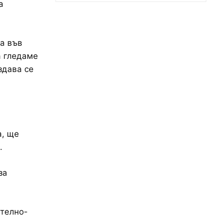
а
ва във
а гледаме
здава се
а, ще
.
за
ателно-