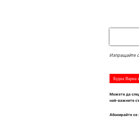
Изпращайте с
Будна Варна 
Можете да след
най-важните съ
Абонирайте се 