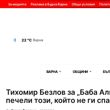
За медията
Реклама в Будна Варна
Общи условия
Полит
22 °C
Варна
ВАРНА
ОБЩИНИ
БЪЛ
Тихомир Безлов за „Баба Ал
печели този, който не ги сп