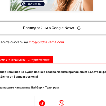
Последвай ни в Google News
воите сигнали на
info@budnavarna.com
вече е в любимите Ви приложения!
ите новините на Будна Варна в своето любимо приложение! Бъдете инф
бития от Варна и региона!
за нашите канали във Вайбър и Телеграм: