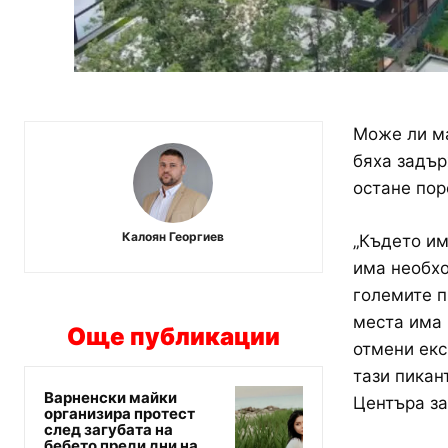
Може ли ма
бяха задър
остане пор
Калоян Георгиев
„Където им
има необхо
големите п
места има 
Още публикации
отмени екс
тази пикан
Варненски майки
Центъра за
организира протест
след загубата на
бебето преди дни на