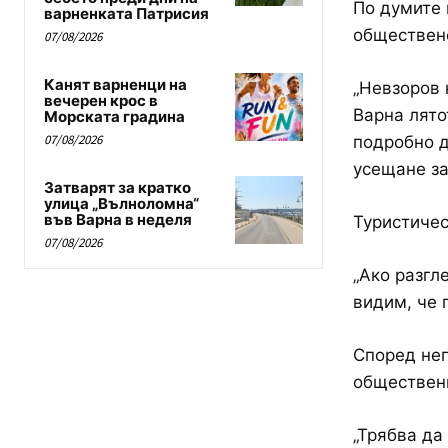
По думите 
варненката Патрисия
обществен
07/08/2026
Канят варненци на
„Невзоров 
вечерен крос в
Варна лято
Морската градина
07/08/2026
подробно д
усещане за
Затварят за кратко
улица „Вълноломна“
във Варна в неделя
Туристиче
07/08/2026
„Ако разгл
видим, че 
Според нег
обществени
„Трябва да