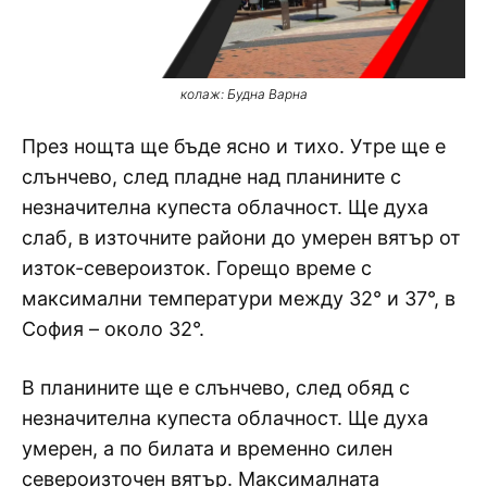
колаж: Будна Варна
През нощта ще бъде ясно и тихо. Утре ще е
слънчево, след пладне над планините с
незначителна купеста облачност. Ще духа
слаб, в източните райони до умерен вятър от
изток-североизток. Горещо време с
максимални температури между 32° и 37°, в
София – около 32°.
В планините ще е слънчево, след обяд с
незначителна купеста облачност. Ще духа
умерен, а по билата и временно силен
североизточен вятър. Максималната