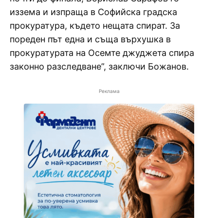
иззема и изпраща в Софийска градска
прокуратура, където нещата спират. За
пореден път една и съща върхушка в
прокуратурата на Осемте джуджета спира
законно разследване”, заключи Божанов.
Реклама