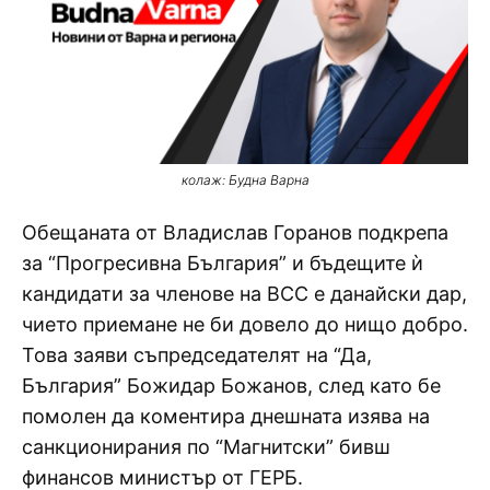
колаж: Будна Варна
Обещаната от Владислав Горанов подкрепа
за “Прогресивна България” и бъдещите ѝ
кандидати за членове на ВСС е данайски дар,
чието приемане не би довело до нищо добро.
Това заяви съпредседателят на “Да,
България” Божидар Божанов, след като бе
помолен да коментира днешната изява на
санкционирания по “Магнитски” бивш
финансов министър от ГЕРБ.