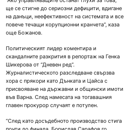
“Ако управляващите останат глухи за това,
ще се стигне до сериозни дефицити, вдигане
на данъци, неефективност на системата и все
повече течащи корупционни кранчета”, каза
още Божанов.
Политическият лидер коментира и
скандалните разкрития в репортаж на Генка
Шикерова от “Дневен ред”.
Журналистическото разследване свързва
хора с прякори като Дънката и Цайса с
присвояване на държавни и общински имоти
във Варна. След намесата на тогавашния
главен прокурор случаят е потулен.
“След като досъдебното производство стига
почти до финала, Борислав Сарафов го