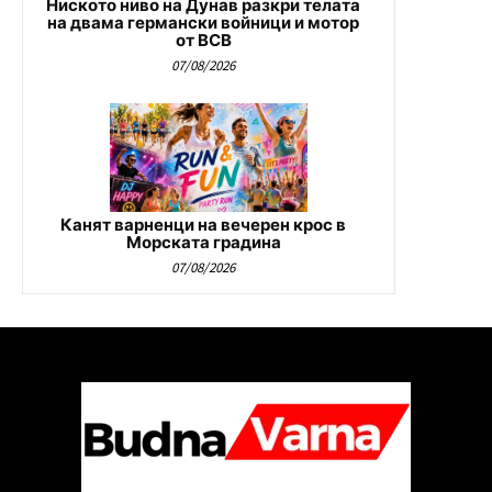
Ниското ниво на Дунав разкри телата
на двама германски войници и мотор
от ВСВ
07/08/2026
Канят варненци на вечерен крос в
Морската градина
07/08/2026