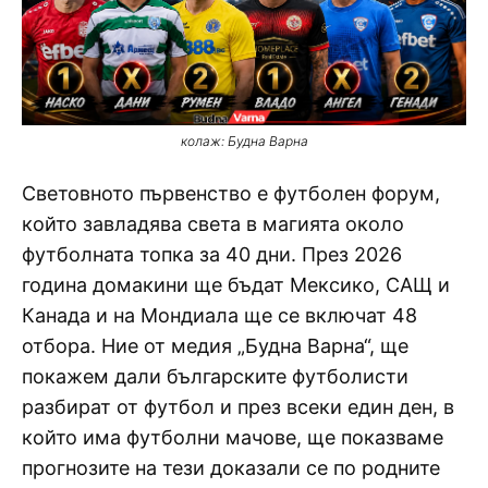
колаж: Будна Варна
Световното първенство е футболен форум,
който завладява света в магията около
футболната топка за 40 дни. През 2026
година домакини ще бъдат Мексико, САЩ и
Канада и на Мондиала ще се включат 48
отбора. Ние от медия „Будна Варна“, ще
покажем дали българските футболисти
разбират от футбол и през всеки един ден, в
който има футболни мачове, ще показваме
прогнозите на тези доказали се по родните