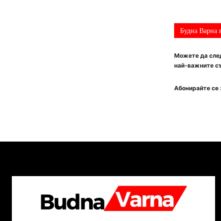
Будна Варна 
Можете да след
най-важните съ
Абонирайте се 