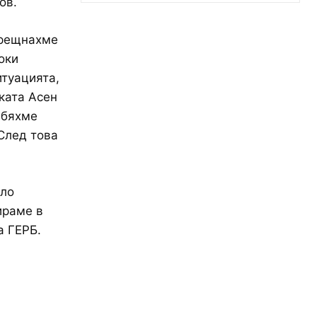
ов.
срещнахме
оки
итуацията,
бката Асен
 бяхме
След това
ило
ираме в
а ГЕРБ.