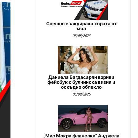
Спешно евакуираха хората от
мол
06/08/2026
Даниела Багдасарян взриви
фейсбук с булчинска визия и
оскъдно облекло
06/08/2026
„Мис Мокра фланелка“ Анджела