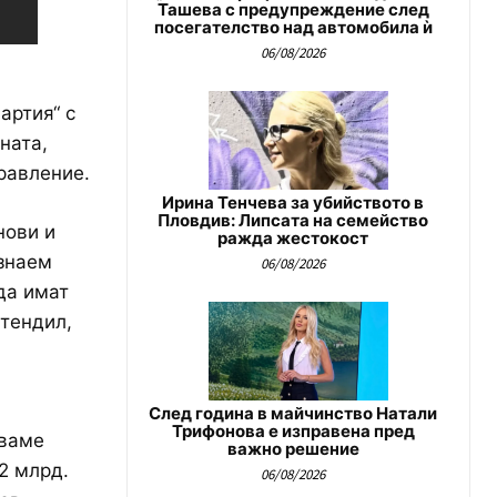
Ташева с предупреждение след
посегателство над автомобила ѝ
06/08/2026
артия“ с
ната,
равление.
Ирина Тенчева за убийството в
Пловдив: Липсата на семейство
нови и
ражда жестокост
 знаем
06/08/2026
да имат
стендил,
След година в майчинство Натали
Трифонова е изправена пред
яваме
важно решение
2 млрд.
06/08/2026