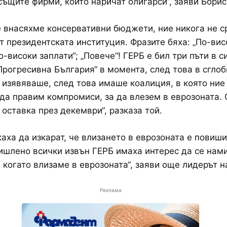
същите фирми, които наричат олигарси“, заяви Борис
е внасяхме консервативни бюджети, ние никога не 
т президентската институция. Фразите бяха: „По-вис
о-високи заплати“; „Повече“! ГЕРБ е бил три пъти в с
„Прогресивна България“ в момента, след това в сгло
 изявяваше, след това имаше коалиция, в която ние
да правим компромиси, за да влезем в еврозоната. 
оставка през декември“, разказа той.
каха да изкарат, че влизането в еврозоната е повиш
ишлено всички извън ГЕРБ имаха интерес да се нам
 когато влизаме в еврозоната“, заяви още лидерът н
Реклама