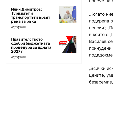
повече на 
Илин Димитров:
Туризмът и
„Когато ни
транспортът вървят
подкрепа о
ръка за ръка
06/08/2026
пенсии“; „П
в която е 
Правителството
Василев се
одобри бюджетната
процедура за идната
принудени 
2027 г
подадохме 
06/08/2026
„Всички ис
цените, ум
безвремие,