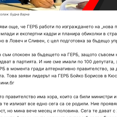
колаж: Будна Варна
яви още, че ГЕРБ работи по изграждането на „нова п
 млади и експертни кадри и планира обиколки в стра
о в Ловеч и Сливен, с цел подготовка за бъдещо уп
 съм спокоен за бъдещето на ГЕРБ, защото съвсем 
идват в партията. И ние сме имали по 100 депутата,
ЕРБ в момента гради алтернативно правителство, за 
та. Това заяви лидерът на ГЕРБ Бойко Борисов в Кю
ини.бг
то правителство има хора, които са били министри и
а те излизат все едно сега са се родили. Ние прояв
ст, но мина вече месец и половина. Сега те дават с 