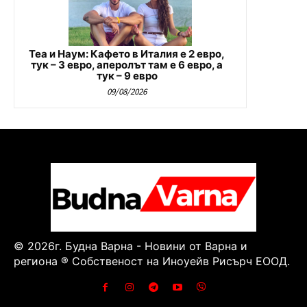
Теа и Наум: Кафето в Италия е 2 евро,
тук – 3 евро, аперолът там е 6 евро, а
тук – 9 евро
09/08/2026
© 2026г. Будна Варна - Новини от Варна и
региона ® Собственост на Иноуейв Рисърч ЕООД.