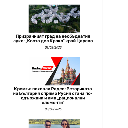
Призрачният град на несбъднатия
лукс: „Коста дел Кроко“ край Царево
09/08/2026
Кремъл похвали Радев: Реториката
на България спрямо Русия стана по-
сдържана и има „рационални
елементи“
09/08/2026