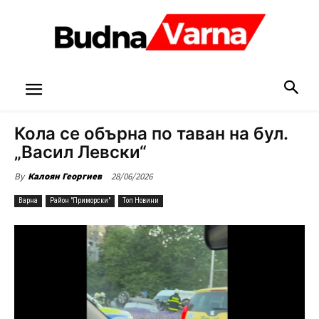
Кола се обърна по таван на бул.
„Васил Левски“
28/06/2026
By
Калоян Георгиев
Варна
Район "Приморски"
Топ Новини