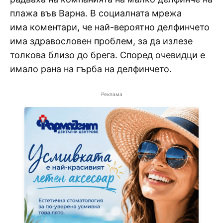
плажа във Варна. В социалната мрежа
има коментари, че най-вероятно делфинчето
има здравословен проблем, за да излезе
толкова близо до брега. Според очевидци е
имало рана на гърба на делфинчето.
Реклама