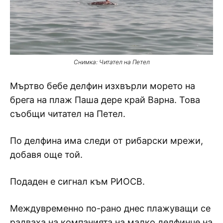
Снимка: Читател на Петел
Мъртво бебе делфин изхвърли морето на
брега на плаж Паша дере край Варна. Това
съобщи читател на Петел.
По делфина има следи от рибарски мрежи,
добавя още той.
Подаден е сигнал към РИОСВ.
Междувременно по-рано днес плажуващи се
радваха на компанията на малко делфинче на